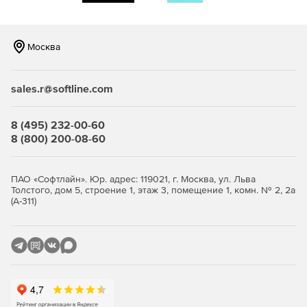
данных.
Москва
Управление сервисами возврата расходов на
хранение данных.
sales.r@softline.com
Проактивный менеджмент хранилищ.
8 (495) 232-00-60
8 (800) 200-08-60
Обнаружение вторичных данных, которые могут быть
удалены или перемещены на более экономичные
средства хранения.
ПАО «Софтлайн». Юр. адрес: 119021, г. Москва, ул. Льва
Толстого, дом 5, строение 1, этаж 3, помещение 1, комн. № 2, 2а
(А-311)
Планирование новых и оптимизации существующих
инвестиций в поддержание работы жесткого диска.
Контроль процесса резервного копирования.