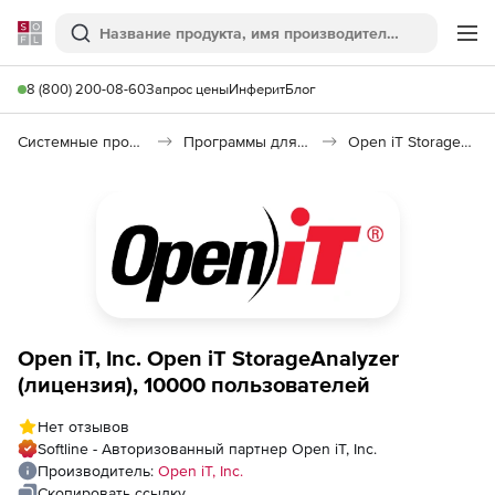
Softline
Поиск
Ме
8 (800) 200-08-60
Запрос цены
Инферит
Блог
Системные программы
Программы для диагностики системы
Open iT StorageAnalyzer
Open iT, Inc. Open iT StorageAnalyzer
(лицензия), 10000 пользователей
Нет отзывов
Softline - Авторизованный партнер Open iT, Inc.
Производитель:
Open iT, Inc.
Скопировать ссылку