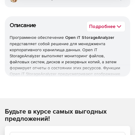
Описание
Подробнее
Программное обеспечение
Open iT StorageAnalyzer
представляет собой решение для менеджмента
корпоративного хранилища данных. Open iT
StorageAnalyzer выполняет мониторинг файлов,
файловых систем, дисков и резервных копий, а затем
формирует отчеты о состоянии этих ресурсов. Функции
Open iT StorageAnalyzer предусматривают отображение
емкости и заполненности каждого устройства,
мониторинг используемости хранилища каждым
пользователем или отдельной группой, представление
информации о дате последнего доступа к данным,
изменения файлов и много другое. Сотрудники могут
Будьте в курсе самых выгодных
просматривать сведения о миграции файловых систем,
Open iT StorageAnalyzer отслеживает процессы
предложений!
резервного копирования и архивации данных. Система
Open iT StorageAnalyzer позволяет организациям
выявлять тенденции в сфере хранения информации,