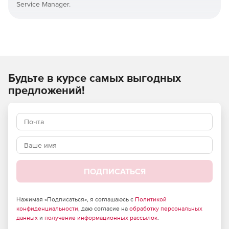
Service Manager.
Пакет включает в себя множество новых компонентов,
которые заполняют несколько существующих пробелов в
Service Manager. Расширения Productivity Pack можно
лицензировать как пакет или по отдельности - в
зависимости от конкретных потребностей.
Будьте в курсе самых выгодных
Полный комплект предоставляет следующие
предложений!
компоненты:
Advanced View Editor
Billable Time
Checklist Activity
ПОДПИСАТЬСЯ
CMDB Visualizer
Deferral Activity for SCSM
Нажимая «Подписаться», я соглашаюсь с
Политикой
конфиденциальности
, даю согласие на
обработку персональных
данных
и
получение информационных рассылок
.
Desktop Alert for SCSM