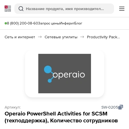
Softline
Поиск
Ме
8 (800) 200-08-60
Запрос цены
Инферит
Блог
Сеть и интернет
Сетевые утилиты
Productivity Pack for SCSM
Артикул:
SW-0205
Operaio PowerShell Activities for SCSM
(техподдержка), Количество сотрудников