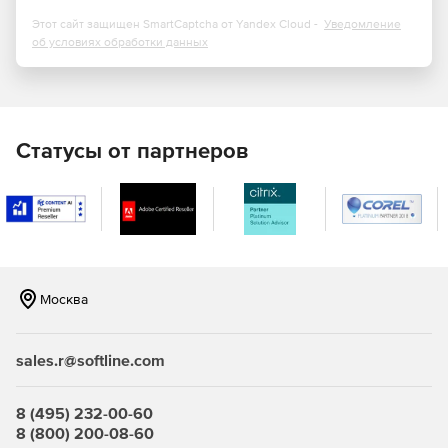
Power Print
Этот сайт защищен SmartCaptcha от Yandex Cloud -
Уведомление
об условиях обработки данных
PowerShell Activity
PowerShell Tasks
Preview Forms
Статусы от партнеров
Send Mail
SMA Connector
Москва
sales.r@softline.com
8 (495) 232-00-60
8 (800) 200-08-60