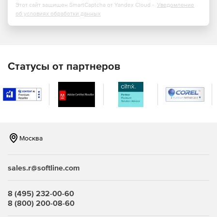
Power Print
Этот сайт защищен SmartCaptcha от Yandex Cloud -
Уведомление
об условиях обработки данных
PowerShell Activity
PowerShell Tasks
Preview Forms
Статусы от партнеров
Send Mail
SMA Connector
Москва
sales.r@softline.com
8 (495) 232-00-60
8 (800) 200-08-60