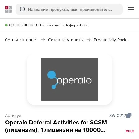
Softline
Поиск
Ме
8 (800) 200-08-60
Запрос цены
Инферит
Блог
Сеть и интернет
Сетевые утилиты
Productivity Pack for SCSM
Артикул:
SW-0212
Operaio Deferral Activities for SCSM
(лицензия), 1 лицензия на 10000
еще
пользователей