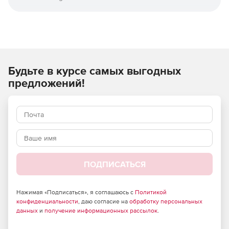
Пакет включает в себя множество новых компонентов,
которые заполняют несколько существующих пробелов в
Service Manager. Расширения Productivity Pack можно
лицензировать как пакет или по отдельности - в
зависимости от конкретных потребностей.
Будьте в курсе самых выгодных
Полный комплект предоставляет следующие
предложений!
компоненты:
Advanced View Editor
Billable Time
Checklist Activity
ПОДПИСАТЬСЯ
CMDB Visualizer
Deferral Activity for SCSM
Нажимая «Подписаться», я соглашаюсь с
Политикой
конфиденциальности
, даю согласие на
обработку персональных
данных
и
получение информационных рассылок
.
Desktop Alert for SCSM