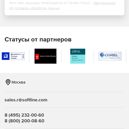
Power Print
Этот сайт защищен SmartCaptcha от Yandex Cloud -
Уведомление
об условиях обработки данных
PowerShell Activity
PowerShell Tasks
Preview Forms
Статусы от партнеров
Send Mail
SMA Connector
Москва
sales.r@softline.com
8 (495) 232-00-60
8 (800) 200-08-60