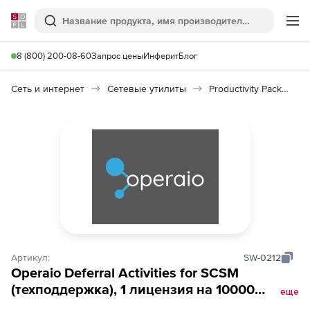
Softline
Поиск
Ме
8 (800) 200-08-60
Запрос цены
Инферит
Блог
Сеть и интернет
Сетевые утилиты
Productivity Pack for SCSM
Артикул:
SW-0212
Operaio Deferral Activities for SCSM
(техподдержка), 1 лицензия на 10000
еще
пользователей