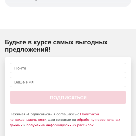
Пакет включает в себя множество новых компонентов,
которые заполняют несколько существующих пробелов в
Service Manager. Расширения Productivity Pack можно
лицензировать как пакет или по отдельности - в
зависимости от конкретных потребностей.
Будьте в курсе самых выгодных
Полный комплект предоставляет следующие
предложений!
компоненты:
Advanced View Editor
Billable Time
Checklist Activity
ПОДПИСАТЬСЯ
CMDB Visualizer
Deferral Activity for SCSM
Нажимая «Подписаться», я соглашаюсь с
Политикой
конфиденциальности
, даю согласие на
обработку персональных
данных
и
получение информационных рассылок
.
Desktop Alert for SCSM