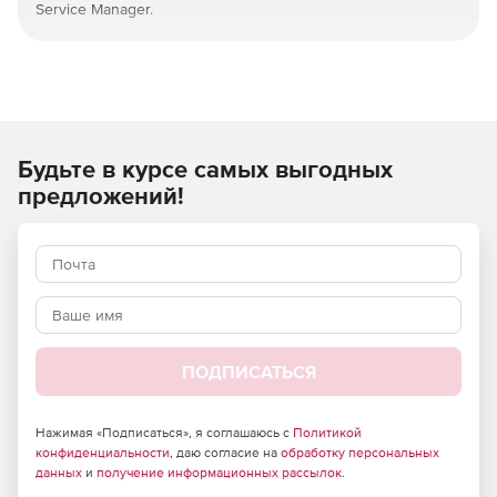
Service Manager.
Пакет включает в себя множество новых компонентов,
которые заполняют несколько существующих пробелов в
Service Manager. Расширения Productivity Pack можно
лицензировать как пакет или по отдельности - в
зависимости от конкретных потребностей.
Будьте в курсе самых выгодных
Полный комплект предоставляет следующие
предложений!
компоненты:
Advanced View Editor
Billable Time
Checklist Activity
ПОДПИСАТЬСЯ
CMDB Visualizer
Deferral Activity for SCSM
Нажимая «Подписаться», я соглашаюсь с
Политикой
конфиденциальности
, даю согласие на
обработку персональных
данных
и
получение информационных рассылок
.
Desktop Alert for SCSM