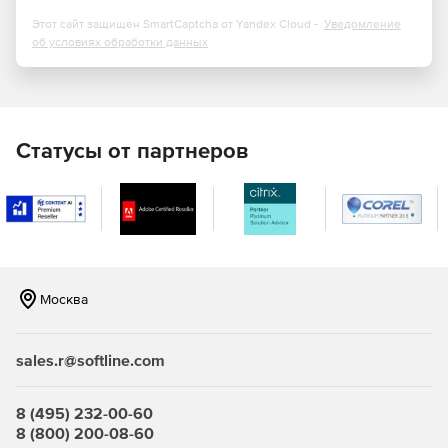
Power Print
Этот сайт защищен SmartCaptcha от Yandex Cloud -
Уведомление
об условиях обработки данных
PowerShell Activity
PowerShell Tasks
Preview Forms
Статусы от партнеров
Send Mail
SMA Connector
Москва
sales.r@softline.com
8 (495) 232-00-60
8 (800) 200-08-60