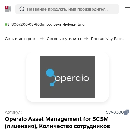
Softline
Поиск
Ме
8 (800) 200-08-60
Запрос цены
Инферит
Блог
Сеть и интернет
Сетевые утилиты
Productivity Pack for SCSM
Артикул:
SW-0300
Operaio Asset Management for SCSM
(лицензия), Количество сотрудников