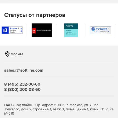
элементов в качестве тем графика для будущего
использования.
Статусы от партнеров
Импорт
Впечатляющая скорость импорта больших данных.
Увеличение скорости достигается за счет полного
использования многоядерной архитектуры
процессора.
Москва
Origin поддерживает более 30 форматов данных.
Можно копировать и вставлять данные из Excel в
sales.r@softline.com
Origin с полной точностью.
Origin поддерживает импорт данных из базы данных с
8 (495) 232-00-60
помощью инструмента SQL Editor.
8 (800) 200-08-60
Исследование данных:
ПАО «Софтлайн». Юр. адрес: 119021, г. Москва, ул. Льва
Зум и панорамирование
Толстого, дом 5, строение 1, этаж 3, помещение 1, комн. № 2, 2а
(А-311)