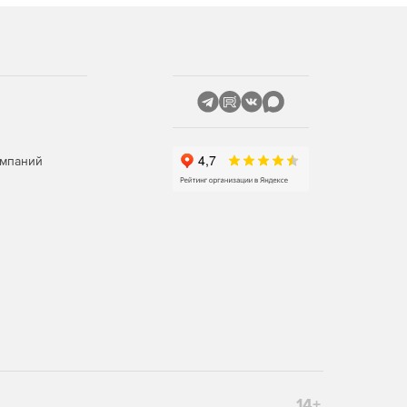
омпаний
14+