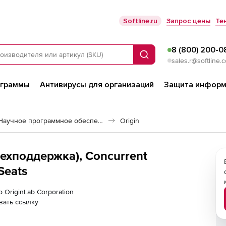
Softline.ru
Запрос цены
Те
8 (800) 200-0
Поиск
sales.r@softline.
ограммы
Антивирусы для организаций
Защита информ
Расчетные системы и Научное программное обеспечение
Origin
(техподдержка), Concurrent
Seats
 OriginLab Corporation
вать ссылку