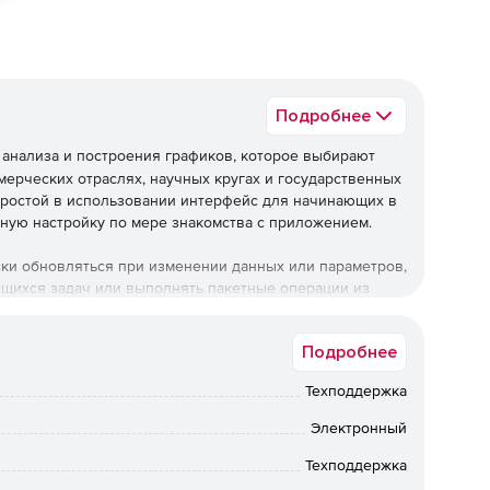
Подробнее
анализа и построения графиков, которое выбирают
ерческих отраслях, научных кругах и государственных
 простой в использовании интерфейс для начинающих в
ную настройку по мере знакомства с приложением.
ски обновляться при изменении данных или параметров,
щихся задач или выполнять пакетные операции из
сти программирования. Можно расширить возможности
таким как MATLAB , LabVIEW или Microsoft Excel. Можно
Подробнее
 в Origin, используя языки сценариев и C, встроенный
Техподдержка
Электронный
фиков и индивидуальной настройке всех элементов,
Техподдержка
 качества публикации. Можно добавлять