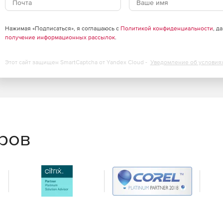
Нажимая «Подписаться», я соглашаюсь с
Политикой конфиденциальности
, д
получение информационных рассылок
.
тов для проведения расширенного анализа
ов для исследовательского анализа.
Этот сайт защищен SmartCaptcha от Yandex Cloud -
Уведомление об условия
линейной, полиномиальной и нелинейной кривой и
спользуют современные алгоритмы.
еров
ализа пиков, от базовой коррекции до нахождения
 подгонки.
ов для статистического анализа. роме того, Origin
ое помогает пользователю в интерактивном режиме
умент анализа или приложение. Origin также