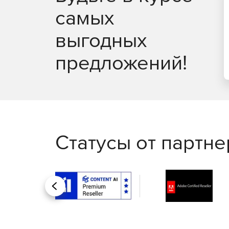
самых
Анализ данных и статистика
выгодных
Origin предоставляет богатый набор инструмен
данных. Origin предоставляет несколько гаджет
предложений!
Кривая и Поверхностная подгонка
Origin предлагает различные инструменты для 
подгонки поверхности.Подходящие процедуры и
Анализ пиков
Статусы от партн
Origin предоставляет несколько функций для ан
пиков, интеграции пиков, деконволюции пиков и
Статистика
Назад
Origin предоставляет широкий спектр инструмент
предоставляет приложение Stats Advisor, котор
выбрать подходящий статистический тест, инстр