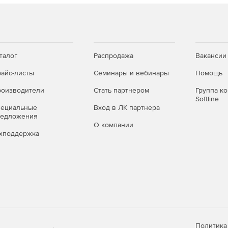
ммирования непрерывных и дискретных данных.
ментов для обработки сигналов.
талог
Распродажа
Вакансии
еского анализа данных листа и матрицы, от простых
айс-листы
Семинары и вебинары
Помощь
сления и интеграции.
оизводители
Стать партнером
Группа к
вания данными, которые можно использовать для
Softline
тка данных предварительного анализа может быть
пециальные
Вход в ЛК партнера
редложения
gin и поможет быстро и интуитивно представить
О компании
хподдержка
ей для экспорта и представления, от отправки графиков
бработки повторяющихся задач построения графиков,
ии могут выполняться непосредственно из
и какого-либо программирования.
Политика