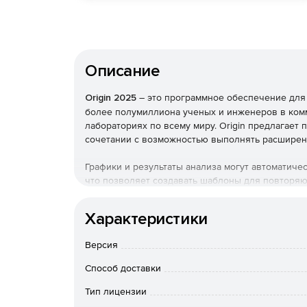
Описание
Origin 2025
– это программное обеспечение для 
более полумиллиона ученых и инженеров в комм
лабораториях по всему миру. Origin предлагает
сочетании с возможностью выполнять расширен
Графики и результаты анализа могут автоматиче
что позволяет создавать шаблоны для повторяю
пользовательского интерфейса без необходимо
в Origin, подключившись к другим приложениям, 
Характеристики
также создавать пользовательские подпрограммы
Python или консоль R.
Версия
Графическое изображение
Способ доставки
Благодаря более чем 100 встроенным типам гра
Тип лицензии
Origin упрощает создание и настройку графиков