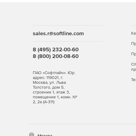
предоставляет несколько инструментов для су
Другие функции:
Origin предоставляет широкий спектр инстру
sales.r@softline.com
Ка
Широкий спектр инструментов для математич
Пр
вычислений столбцов до интерполяции, исчи
8 (495) 232-00-60
Пр
8 (800) 200-08-60
Несколько мощных инструментов манипулиро
предварительной обработки данных. Обрабо
С
п
выполнена сразу после импорта данных в Ori
ПАО «Софтлайн». Юр.
данные в нужной форме для анализа.
адрес: 119021, г.
Те
Москва, ул. Льва
Толстого, дом 5,
Origin предоставляет множество возможност
строение 1, этаж 3,
в PowerPoint до создания фильмов.
помещение 1, комн. №
2, 2а (А-311)
Origin предоставляет несколько способов о
импорта и анализа данных. Пакетные операц
графического интерфейса, без необходимост
Управление проектами и данными.
Москва