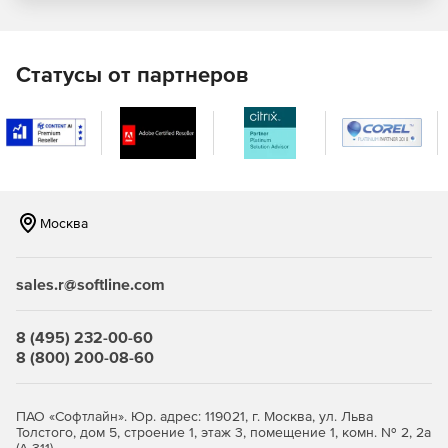
шаблона графика или сохранение настроенных
элементов в качестве тем графика для будущего
использования.
Статусы от партнеров
Импорт
Впечатляющая скорость импорта больших данных.
Увеличение скорости достигается за счет полного
использования многоядерной архитектуры
процессора.
Москва
Origin поддерживает более 30 форматов данных.
Можно копировать и вставлять данные из Excel в
sales.r@softline.com
Origin с полной точностью.
Origin поддерживает импорт данных из базы данных с
8 (495) 232-00-60
помощью инструмента SQL Editor.
8 (800) 200-08-60
Исследование данных:
ПАО «Софтлайн». Юр. адрес: 119021, г. Москва, ул. Льва
Зум и панорамирование
Толстого, дом 5, строение 1, этаж 3, помещение 1, комн. № 2, 2а