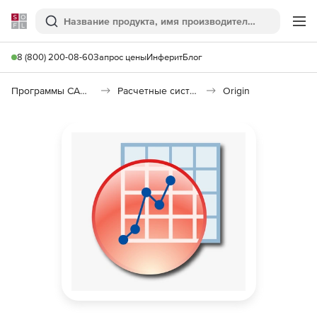
Softline
Поиск
Ме
8 (800) 200-08-60
Запрос цены
Инферит
Блог
Программы САПР и ГИС
Расчетные системы и Научное программное обеспечение
Origin