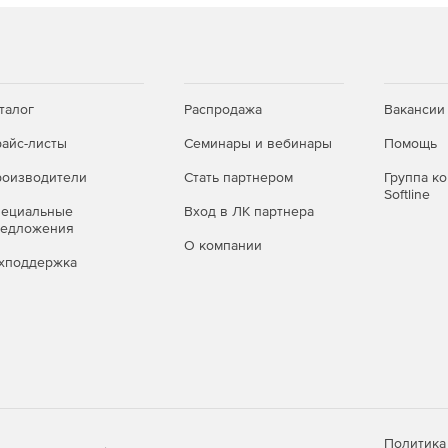
ммирования непрерывных и дискретных данных.
ментов для обработки сигналов.
талог
Распродажа
Вакансии
еского анализа данных листа и матрицы, от простых
айс-листы
Семинары и вебинары
Помощь
сления и интеграции.
оизводители
Стать партнером
Группа к
вания данными, которые можно использовать для
Softline
тка данных предварительного анализа может быть
пециальные
Вход в ЛК партнера
редложения
gin и поможет быстро и интуитивно представить
О компании
хподдержка
ей для экспорта и представления, от отправки графиков
бработки повторяющихся задач построения графиков,
ии могут выполняться непосредственно из
и какого-либо программирования.
Политика