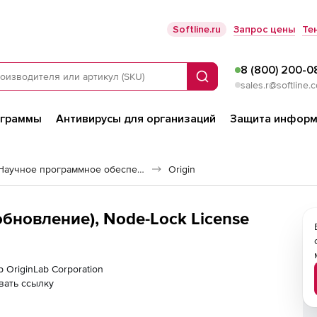
Softline.ru
Запрос цены
Те
8 (800) 200-0
Поиск
sales.r@softline.
ограммы
Антивирусы для организаций
Защита информ
Расчетные системы и Научное программное обеспечение
Origin
(обновление), Node-Lock License
 OriginLab Corporation
вать ссылку