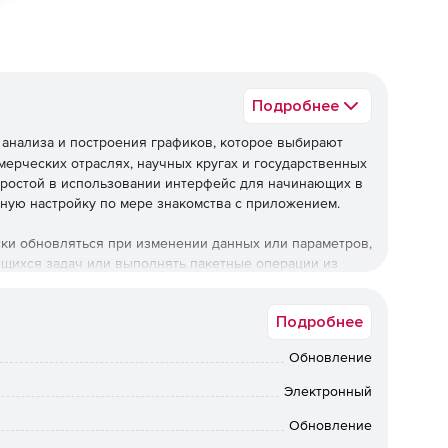
Подробнее
анализа и построения графиков, которое выбирают
ерческих отраслях, научных кругах и государственных
 простой в использовании интерфейс для начинающих в
ную настройку по мере знакомства с приложением.
ски обновляться при изменении данных или параметров,
щихся задач или выполнять пакетные операции из
сти программирования. Можно расширить возможности
таким как MATLAB , LabVIEW или Microsoft Excel. Можно
Подробнее
 в Origin, используя языки сценариев и C, встроенный
Обновление
Электронный
фиков и индивидуальной настройке всех элементов,
Обновление
 качества публикации. Можно добавлять