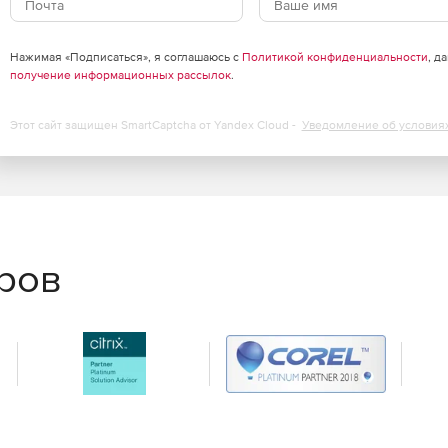
Нажимая «Подписаться», я соглашаюсь с
Политикой конфиденциальности
, д
получение информационных рассылок
.
тов для проведения расширенного анализа
ов для исследовательского анализа.
Этот сайт защищен SmartCaptcha от Yandex Cloud -
Уведомление об условия
линейной, полиномиальной и нелинейной кривой и
спользуют современные алгоритмы.
еров
ализа пиков, от базовой коррекции до нахождения
 подгонки.
ов для статистического анализа. роме того, Origin
ое помогает пользователю в интерактивном режиме
умент анализа или приложение. Origin также