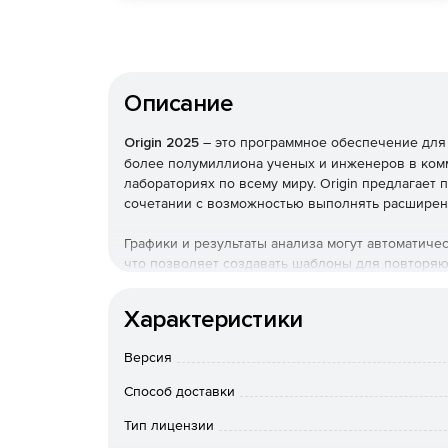
Описание
Origin 2025
– это программное обеспечение для 
более полумиллиона ученых и инженеров в комм
лабораториях по всему миру. Origin предлагает
сочетании с возможностью выполнять расширен
Графики и результаты анализа могут автоматиче
что позволяет создавать шаблоны для повторяю
пользовательского интерфейса без необходимо
в Origin, подключившись к другим приложениям, 
Характеристики
также создавать пользовательские подпрограммы
Python или консоль R.
Версия
Графическое изображение
Способ доставки
Благодаря более чем 100 встроенным типам гра
Тип лицензии
Origin упрощает создание и настройку графиков