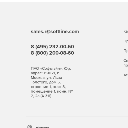
предоставляет несколько инструментов для су
Другие функции:
Origin предоставляет широкий спектр инстру
sales.r@softline.com
Ка
Широкий спектр инструментов для математич
Пр
вычислений столбцов до интерполяции, исчи
8 (495) 232-00-60
Пр
8 (800) 200-08-60
Несколько мощных инструментов манипулиро
предварительной обработки данных. Обрабо
С
п
выполнена сразу после импорта данных в Ori
ПАО «Софтлайн». Юр.
данные в нужной форме для анализа.
адрес: 119021, г.
Те
Москва, ул. Льва
Толстого, дом 5,
Origin предоставляет множество возможност
строение 1, этаж 3,
в PowerPoint до создания фильмов.
помещение 1, комн. №
2, 2а (А-311)
Origin предоставляет несколько способов о
импорта и анализа данных. Пакетные операц
графического интерфейса, без необходимост
Управление проектами и данными.
Москва