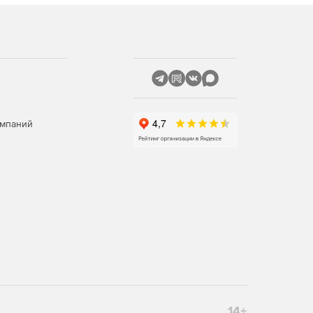
омпаний
14+