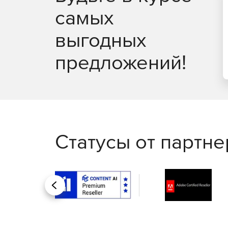
самых
Анализ данных и статистика
выгодных
Origin предоставляет богатый набор инструмен
данных. Origin предоставляет несколько гаджет
предложений!
Кривая и Поверхностная подгонка
Origin предлагает различные инструменты для 
подгонки поверхности.Подходящие процедуры и
Анализ пиков
Статусы от партн
Origin предоставляет несколько функций для ан
пиков, интеграции пиков, деконволюции пиков и
Статистика
Назад
Origin предоставляет широкий спектр инструмент
предоставляет приложение Stats Advisor, котор
выбрать подходящий статистический тест, инстр