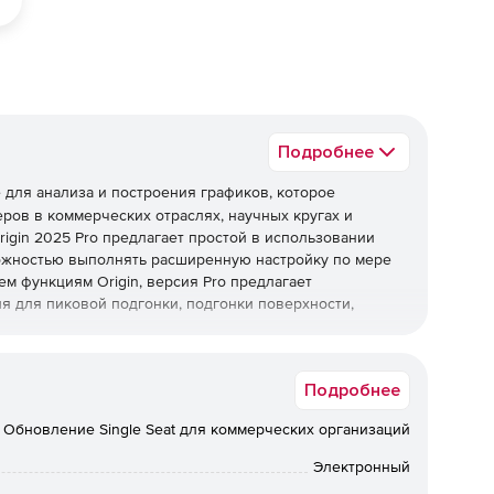
Подробнее
для анализа и построения графиков, которое
ов в коммерческих отраслях, научных кругах и
rigin 2025 Pro предлагает простой в использовании
ожностью выполнять расширенную настройку по мере
м функциям Origin, версия Pro предлагает
 для пиковой подгонки, подгонки поверхности,
автоматически обновляться при изменении данных или
Подробнее
для повторяющихся задач или выполнять пакетные
з необходимости программирования. Можно расширить
Обновление Single Seat для коммерческих организаций
приложениям, таким как MATLAB , LabVIEW или
вательские подпрограммы в Origin, используя языки
Электронный
.