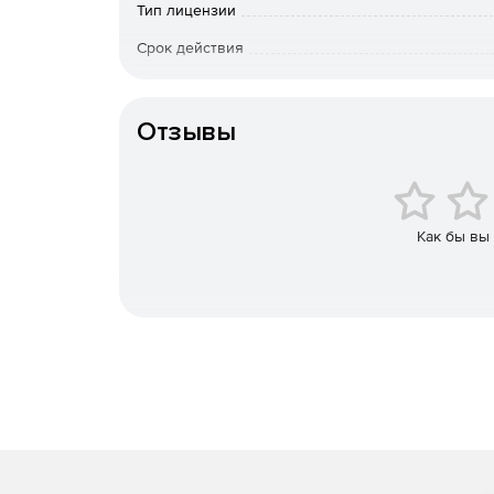
Тип лицензии
Графическое изображение
Срок действия
Благодаря более чем 100 встроенным типам гра
Тип организации
Origin упрощает создание и настройку графиков
дополнительные оси и панели, добавлять, удалят
Отзывы
потребностями. Доступно пакетное построение 
сохранение настроенного графика как шаблона 
качестве тем графика для будущего использован
Импорт
Как бы вы
Впечатляющая скорость импорта больших данных
использования многоядерной архитектуры проц
Origin поддерживает более 30 форматов дан
Можно копировать и вставлять данные из Exce
Origin поддерживает импорт данных из базы
Исследование данных: