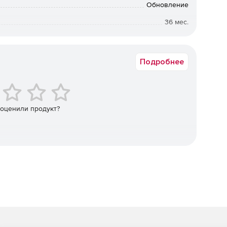
Обновление
36 мес.
фиков и индивидуальной настройке всех элементов,
Академическая
 качества публикации. Можно добавлять
ь графики и т. д.в соответствии с конкретными
Подробнее
новых графиков с аналогичной структурой данных или
графика или сохранение настроенных элементов в
ия.
 оценили продукт?
. Увеличение скорости достигается за счет полного
ессора.
ных.
l в Origin с полной точностью.
 данных с помощью инструмента SQL Editor.