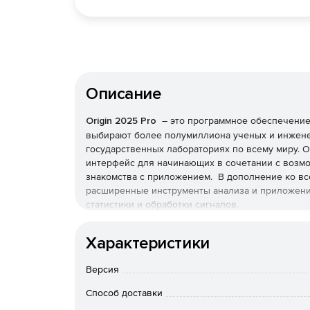
Описание
Origin 2025 Pro
– это программное обеспечение 
выбирают более полумиллиона ученых и инженер
государственных лабораториях по всему миру. O
интерфейс для начинающих в сочетании с возм
знакомства с приложением. В дополнение ко все
расширенные инструменты анализа и приложения
статистики и обработки сигналов.
Исходные графики и результаты анализа могут 
Характеристики
параметров, что позволяет создавать шаблоны 
операции из пользовательского интерфейса бе
Версия
возможности в Origin, подключившись к другим 
Microsoft Excel. Можно также создавать пользо
Способ доставки
сценариев и C, встроенный Python или консоль R