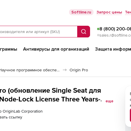
Softline.ru
Запрос цены
Те
8 (800) 200-0
Поиск
sales.r@softline.
ограммы
Антивирусы для организаций
Защита информ
Расчетные системы и Научное программное обеспечение
Origin Pro
Pro (обновление Single Seat для
ode-Lock License Three Years-
еще
 OriginLab Corporation
вать ссылку