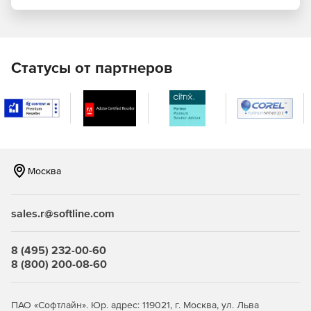
упрощает создание и настройку графиков качества
публикации. Можно добавлять дополнительные оси и
панели, добавлять, удалять графики и т. д.в соответствии
с конкретными потребностями. Доступно пакетное
построение новых графиков с аналогичной структурой
Статусы от партнеров
данных или сохранение настроенного графика как
шаблона графика или сохранение настроенных
элементов в качестве тем графика для будущего
использования.
Импорт
Впечатляющая скорость импорта больших данных.
Москва
Увеличение скорости достигается за счет полного
использования многоядерной архитектуры процессора.
sales.r@softline.com
Origin поддерживает более 30 форматов данных.
Можно копировать и вставлять данные из Excel в
8 (495) 232-00-60
Origin с полной точностью.
8 (800) 200-08-60
Origin поддерживает импорт данных из базы данных с
помощью инструмента SQL Editor.
ПАО «Софтлайн». Юр. адрес: 119021, г. Москва, ул. Льва