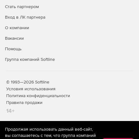
Стать партнером
Origin предоставляет несколько функций для анализа
пиков, от базовой коррекции до нахождения пиков,
Вход в ЛК партнера
интеграции пиков, деконволюции пиков и подгонки.
О компании
Статистика
Вакансии
Origin предоставляет широкий спектр инструментов для
Помощь
статистического анализа. роме того, Origin
предоставляет приложение Stats Advisor, которое
Группа компаний Softline
помогает пользователю в интерактивном режиме
выбрать подходящий статистический тест, инструмент
анализа или приложение. Origin также предоставляет
несколько инструментов для суммирования
© 1993—2026 Softline
непрерывных и дискретных данных.
Условия использования
Политика конфиденциальности
Другие функции:
Правила продажи
14+
Origin предоставляет широкий спектр инструментов
для обработки сигналов.
Продолжая использовать данный веб-сайт,
Широкий спектр инструментов для математического
На информационном ресурсе store.softline.ru применяются
вы соглашаетесь с тем, что группа компаний
анализа данных листа и матрицы, от простых
рекомендательные технологии
(информационные технологии