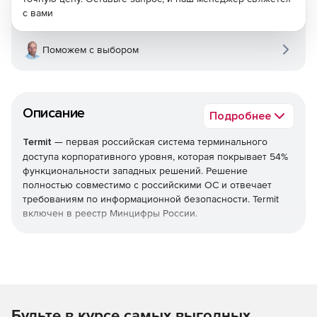
с вами
Поможем с выбором
Описание
Подробнее
Termit
— первая российская система терминального
доступа корпоративного уровня, которая покрывает 54%
функциональности западных решений. Решение
полностью совместимо с российскими ОС и отвечает
требованиям по информационной безопасности. Termit
включен в реестр Минцифры России.
Termit - платформа VDI и терминального доступа для
Enterprise-бизнеса. Обеспечивает безопасное
подключение к цифровому рабочему месту с любого
устройства. Комфортный интерфейс упрощает
администрирование и решение задач пользователя
Будьте в курсе самых выгодных