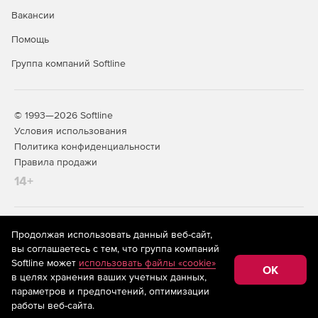
Вакансии
Помощь
Группа компаний Softline
© 1993—2026 Softline
Условия использования
Политика конфиденциальности
Правила продажи
14+
На информационном ресурсе store.softline.ru применяются
Продолжая использовать данный веб-сайт,
рекомендательные технологии
(информационные технологии
вы соглашаетесь с тем, что группа компаний
предоставления информации на основе сбора,
Softline может
использовать файлы «cookie»
систематизации и анализа сведений, относящихся к
OK
в целях хранения ваших учетных данных,
предпочтениям пользователей сети «Интернет»,
находящихся на территории Российской Федерации)
параметров и предпочтений, оптимизации
работы веб-сайта.