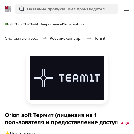
Softline
Поиск
Ме
8 (800) 200-08-60
Запрос цены
Инферит
Блог
Системные программы
Российская виртуализация (Импортозамещение)
Termit
Orion soft Термит (лицензия на 1
пользователя и предоставление доступа к
еще
сервису Технической поддержки уровня
Нет отзывов