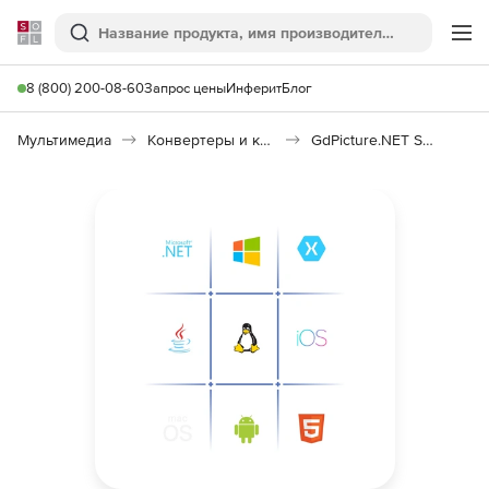
Softline
Поиск
Ме
8 (800) 200-08-60
Запрос цены
Инферит
Блог
Мультимедиа
Конвертеры и кодировщики
GdPicture.NET SDK