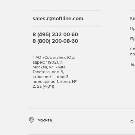
sales.r@softline.com
Ка
Пр
8 (495) 232-00-60
Пр
8 (800) 200-08-60
С
п
ПАО «Софтлайн». Юр.
адрес: 119021, г.
Те
Москва, ул. Льва
Толстого, дом 5,
строение 1, этаж 3,
помещение 1, комн. №
2, 2а (А-311)
Москва
© 