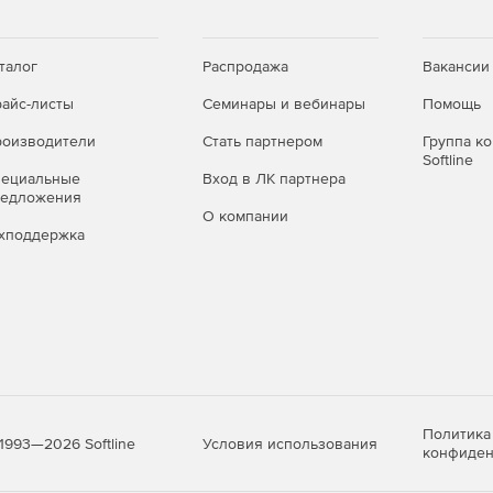
талог
Распродажа
Вакансии
айс-листы
Семинары и вебинары
Помощь
оизводители
Стать партнером
Группа к
Softline
пециальные
Вход в ЛК партнера
редложения
О компании
хподдержка
Политика
Условия использования
1993—2026 Softline
конфиден