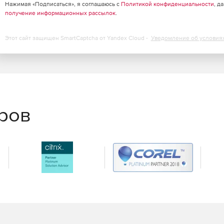
Нажимая «Подписаться», я соглашаюсь с
Политикой конфиденциальности
, д
получение информационных рассылок
.
Этот сайт защищен SmartCaptcha от Yandex Cloud -
Уведомление об условия
еров