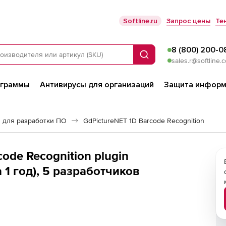
Softline.ru
Запрос цены
Те
8 (800) 200-0
Поиск
sales.r@softline.
ограммы
Антивирусы для организаций
Защита информ
 для разработки ПО
GdPictureNET 1D Barcode Recognition
ode Recognition plugin
1 год), 5 разработчиков