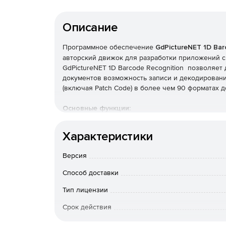
Описание
Программное обеспечение
GdPictureNET 1D Bar
авторский движок для разработки приложений с
GdPictureNET 1D Barcode Recognition позволяет
документов возможность записи и декодирован
(включая Patch Code) в более чем 90 форматах до
Основные функции:
Записывает более 30 типов линейного штрих
Характеристики
Распознает ориентацию штрих-кодов от 0° до
Версия
Способ доставки
Обнаруживает несколько штрих-кодов из чер
изображений.
Тип лицензии
Возвращает строковое значение каждого рас
Срок действия
Особенности доставки