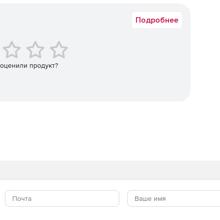
.
Подробнее
 штрих-кода 1D.
 или в интересующей области.
 оценили продукт?
ях.