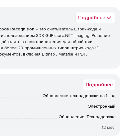
Подробнее
code Recognition
– это считыватель штрих-кода и
 использованием SDK GdPicture.NET Imaging. Решение
 добавлять в свои приложения для обработки
ия более 20 промышленных типов штрих-кода 1D
кументов, включая Bitmap , Metafile и PDF.
-кода в растровом и PDF-формате.
Подробнее
 360°.
Обновление техподдержки на 1 год
Электронный
но-белых, полутоновых, палитических и цветных
Обновление, Техподдержка
познанного штрих-кода.
12 мес.
Срок доставки: 1-3 раб.дн. Softline.