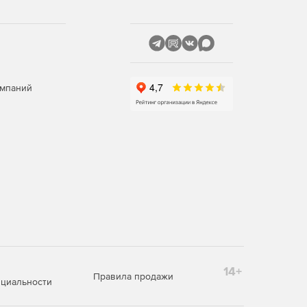
омпаний
14+
Правила продажи
циальности