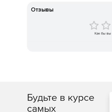
Возвращает тип распознаваемого штрих-кода
Отзывы
Обнаруживает около 20 промышленных типов
Обнаруживает штрих-код на полной странице
Как бы вы
Доступен в 32-битных и 64-битных версиях.
Может работать в многопоточных приложени
Будьте в курсе
самых