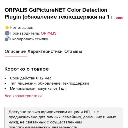
ORPALIS GdPictureNET Color Detection
Plugin (обновление техподдержки на 1 год),
еще
1 разработчик
Нет отзывов
Производитель:
ORPALIS
Скопировать ссылку
Описание
Характеристики
Отзывы
Коротко о товаре
Срок действия: 12 мес.
Тип лицензии: обновление, техподдержка
Минимальная покупка: от 1 шт.
Все характеристики
Доступно только юридическим лицам и ИП – не
предназначено для личных, семейных, домашних и иных
нужд, не связанных с осуществлением
предпринимательской деятельности