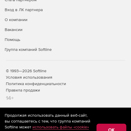
Вход в ЛК партнера
О компании
Вакансии
Помощь
Группа компаний Softline
© 1993—2026 Softline
Условия использования
Политика конфиденциальности
Правила продажи
14+
Продолжая использовать данный веб-сайт,
На информационном ресурсе store.softline.ru применяются
вы соглашаетесь с тем, что группа компаний
рекомендательные технологии
(информационные технологии
Softline может
использовать файлы «cookie»
предоставления информации на основе сбора,
OK