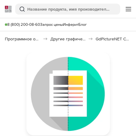
Softline
Поиск
Ме
8 (800) 200-08-60
Запрос цены
Инферит
Блог
Программное обеспечение для графики и дизайна
Другие графические утилиты
GdPictureNET Color Detection Plugin