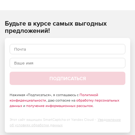
оптимизацию изображений и архивов PDF.
Основные функции:
Будьте в курсе самых выгодных
Обнаруживает цветовую схему растрового
предложений!
изображения (bitonal, grayscale или color).
Скачивает любой документ со сканера и
автоматически применяет наиболее подходящее
цветовое пространство.
Доступен в 32-битных и 64-битных версиях.
ПОДПИСАТЬСЯ
Может работать в многопоточных приложениях.
Нажимая «Подписаться», я соглашаюсь с
Политикой
конфиденциальности
, даю согласие на
обработку персональных
данных
и
получение информационных рассылок
.
Этот сайт защищен SmartCaptcha от Yandex Cloud -
Уведомление
об условиях обработки данных