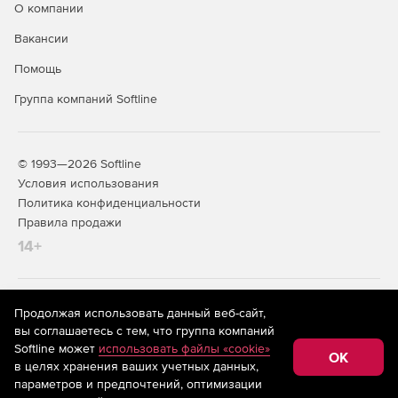
О компании
Вакансии
Помощь
Группа компаний Softline
© 1993—2026 Softline
Условия использования
Политика конфиденциальности
Правила продажи
14+
На информационном ресурсе store.softline.ru применяются
Продолжая использовать данный веб-сайт,
рекомендательные технологии
(информационные технологии
вы соглашаетесь с тем, что группа компаний
предоставления информации на основе сбора,
Softline может
использовать файлы «cookie»
систематизации и анализа сведений, относящихся к
OK
в целях хранения ваших учетных данных,
предпочтениям пользователей сети «Интернет»,
находящихся на территории Российской Федерации)
параметров и предпочтений, оптимизации