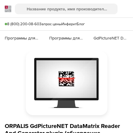
Softline
Поиск
Ме
8 (800) 200-08-60
Запрос цены
Инферит
Блог
Программы для работы с текстом
Программы для распознавания текста и речи
GdPictureNET DataMatrix Reader And Generator
ORPALIS GdPictureNET DataMatrix Reader