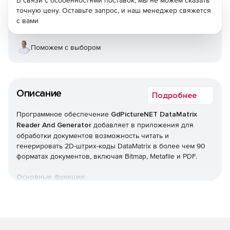
В связи с особенностями поставок, мы не можем сказать
точную цену. Оставьте запрос, и наш менеджер свяжется
с вами
Поможем с выбором
Описание
Подробнее
Программное обеспечение
GdPictureNET DataMatrix
Reader And Generator
добавляет в приложения для
обработки документов возможность читать и
генерировать 2D-штрих-коды DataMatrix в более чем 90
форматах документов, включая Bitmap, Metafile и PDF.
Основные функции:
Распознает и генерирует штрих-коды DataMatrix (DM) в
более чем 100 различных форматах изображений,
включая PDF.