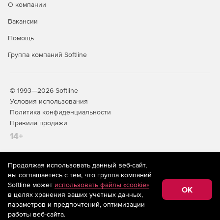
О компании
Вакансии
Помощь
Группа компаний Softline
© 1993—2026 Softline
Условия использования
Политика конфиденциальности
Правила продажи
14+
Продолжая использовать данный веб-сайт,
На информационном ресурсе store.softline.ru применяются
вы соглашаетесь с тем, что группа компаний
рекомендательные технологии
(информационные технологии
Softline может
использовать файлы «cookie»
предоставления информации на основе сбора,
OK
в целях хранения ваших учетных данных,
систематизации и анализа сведений, относящихся к
предпочтениям пользователей сети «Интернет»,
параметров и предпочтений, оптимизации
находящихся на территории Российской Федерации)
работы веб-сайта.