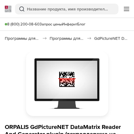
Softline
Поиск
Ме
8 (800) 200-08-60
Запрос цены
Инферит
Блог
Программы для работы с текстом
Программы для распознавания текста и речи
GdPictureNET DataMatrix Reader And Generator
ORPALIS GdPictureNET DataMatrix Reader