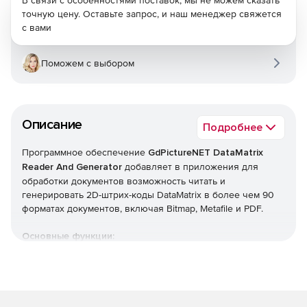
В связи с особенностями поставок, мы не можем сказать
точную цену. Оставьте запрос, и наш менеджер свяжется
с вами
Поможем с выбором
Описание
Подробнее
Программное обеспечение
GdPictureNET DataMatrix
Reader And Generator
добавляет в приложения для
обработки документов возможность читать и
генерировать 2D-штрих-коды DataMatrix в более чем 90
форматах документов, включая Bitmap, Metafile и PDF.
Основные функции:
Распознает и генерирует штрих-коды DataMatrix (DM) в
более чем 100 различных форматах изображений,
включая PDF.