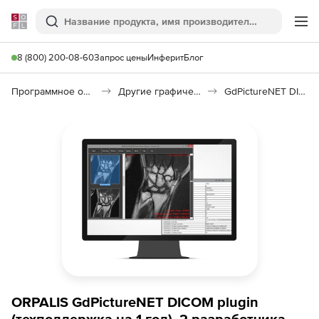
Softline
Поиск
Ме
8 (800) 200-08-60
Запрос цены
Инферит
Блог
Программное обеспечение для графики и дизайна
Другие графические утилиты
GdPictureNET DICOM
ORPALIS GdPictureNET DICOM plugin