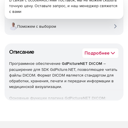
В связи с особенностями поставок, мы не можем сказать
точную цену. Оставьте запрос, и наш менеджер свяжется
с вами
Поможем с выбором
Описание
Подробнее
Программное обеспечение
GdPictureNET DICOM
–
расширение для SDK GdPicture.NET, позволяющее читать
файлы DICOM. Формат DICOM является стандартом для
обработки, хранения, печати и передачи информации в
медицинской визуализации.
Основные функции плагина GdPictureNET DICOM:
Декодирование и просмотр файлов изображений
DICOM.
Поддержка всех стандартов до версии 3.