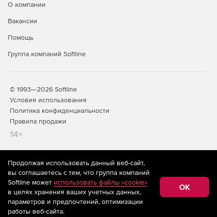
О компании
Вакансии
Помощь
Группа компаний Softline
© 1993—2026 Softline
Условия использования
Политика конфиденциальности
Правила продажи
14+
Продолжая использовать данный веб-сайт,
На информационном ресурсе store.softline.ru применяются
вы соглашаетесь с тем, что группа компаний
рекомендательные технологии
(информационные технологии
Softline может
использовать файлы «cookie»
предоставления информации на основе сбора,
OK
в целях хранения ваших учетных данных,
систематизации и анализа сведений, относящихся к
предпочтениям пользователей сети «Интернет»,
параметров и предпочтений, оптимизации
находящихся на территории Российской Федерации)
работы веб-сайта.