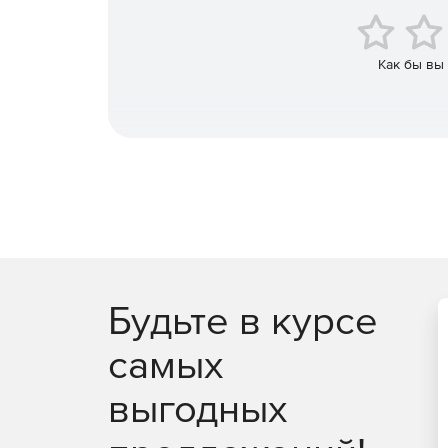
ASP.NET WebForm, ASP.NET MVC, Windows Form
Как бы вы
Работает во всех современных браузерах.
Будьте в курсе
самых
выгодных