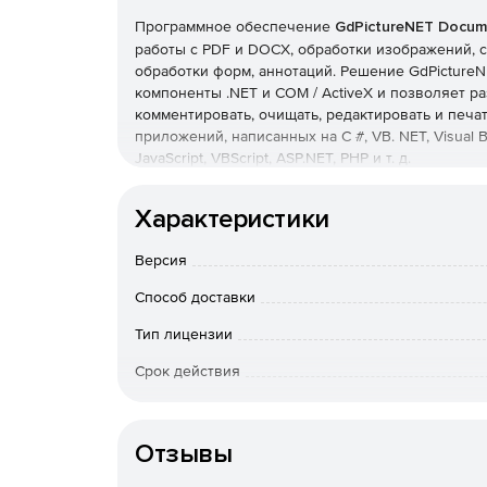
Программное обеспечение
GdPictureNET Docum
работы с PDF и DOCX, обработки изображений, с
обработки форм, аннотаций. Решение GdPicture
компоненты .NET и COM / ActiveX и позволяет ра
комментировать, очищать, редактировать и печат
приложений, написанных на C #, VB. NET, Visual Bas
JavaScript, VBScript, ASP.NET, PHP и т. д.
Технология GdPicture позволяет загружать, сох
Характеристики
форматах растровых и векторных документов: TIF
PNG, WMF, EMF, BMP, камера RAW, RAW-факс G3, I
Версия
DDS, PPM, SGI, PBM, PGM, PFM, XBM, XPM, KOALA, 
RAS и многие другие.
Способ доставки
Поддерживаемые системы и платформы .NET:
Тип лицензии
Срок действия
.NET Framework 4.0 и выше.
Тип организации
Windows XP до Windows 10, Windows Server 2
Отзывы
32-разрядная, 64-битная и AnyCpu целевая п