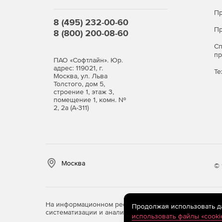
Пр
8 (495) 232-00-60
Пр
8 (800) 200-08-60
С
п
ПАО «Софтлайн». Юр.
адрес: 119021, г.
Те
Москва, ул. Льва
Толстого, дом 5,
строение 1, этаж 3,
помещение 1, комн. №
2, 2а (А-311)
Москва
© 
На информационном ресурсе store.softline.ru примен
Продолжая использовать дан
систематизации и анализа сведений, относящихся к 
использовать файлы «cooki