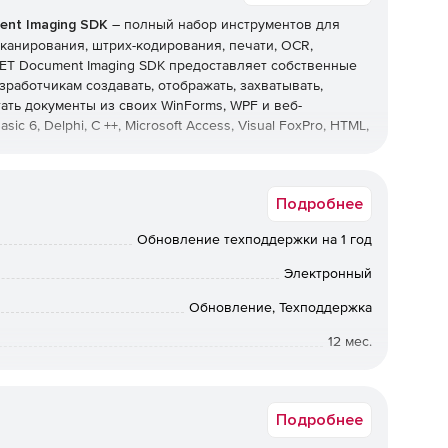
ent Imaging SDK
– полный набор инструментов для
канирования, штрих-кодирования, печати, OCR,
NET Document Imaging SDK предоставляет собственные
зработчикам создавать, отображать, захватывать,
ать документы из своих WinForms, WPF и веб-
ic 6, Delphi, C ++, Microsoft Access, Visual FoxPro, HTML,
ранять и конвертировать документы в более чем 100
Подробнее
F, PDF, DOCX, SVG, JPEG-2000, JBIG2, DICOM, GIF, JPEG,
CO, PCX, PNM, HDR, файлы Photoshop, TARGA, JNG , EXR,
Обновление техподдержки на 1 год
IFF, Dr. Halo, файлы WBMP, Kodak PhotoCD, файлы Sun
Электронный
Обновление, Техподдержка
12 мес.
Коммерческая
003 до 2016.
Подробнее
латформа.