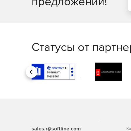
предложений!
Статусы от партн
Назад
sales.r@softline.com
Ка