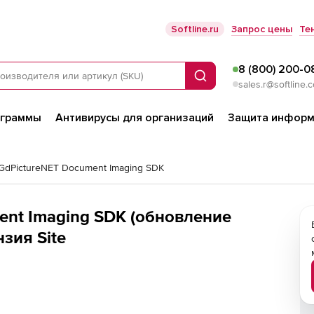
Softline.ru
Запрос цены
Те
8 (800) 200-0
Поиск
sales.r@softline.
ограммы
Антивирусы для организаций
Защита информ
GdPictureNET Document Imaging SDK
ent Imaging SDK (обновление
нзия Site