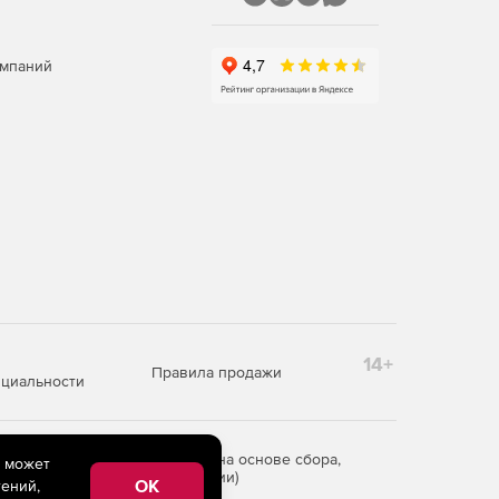
омпаний
14+
Правила продажи
циальности
редоставления информации на основе сбора,
e может
рритории Российской Федерации)
OK
ений,