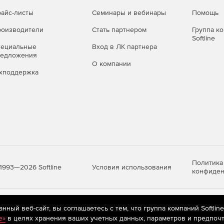
айс-листы
Семинары и вебинары
Помощь
оизводители
Стать партнером
Группа к
Softline
пециальные
Вход в ЛК партнера
редложения
О компании
хподдержка
Политика
Условия использования
1993—2026 Softline
конфиден
яются
рекомендательные технологии
(информационные технологии п
ный веб-сайт, вы соглашаетесь с тем, что группа компаний Softlin
предпочтениям пользователей сети «Интернет», находящихся на те
e»
в целях хранения ваших учетных данных, параметров и предпочт