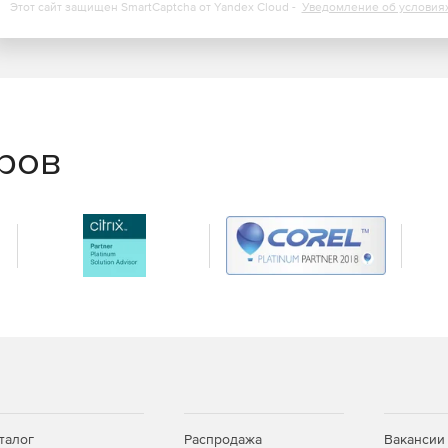
Этот сайт защищен SmartCaptcha от Yandex Cloud -
Уведомление об условия
еров
талог
Распродажа
Вакансии