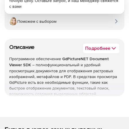
точную цену. Оставьте запрос, и наш менеджер свяжется
с вами
Поможем с выбором
Описание
Подробнее
Программное обеспечение
GdPictureNET Document
Viewer SDK
– полнофункциональный и удобный
просмотрщик документов для отображения растровых
изображений, метафайлов и PDF. В средствах просмотра
GdPicture есть все необходимые функции, такие как
быстрое отображение документов, текстовый поиск,
возможность создания выделенных областей,
индивидуальное качество рендеринга, инструмент
панорамирования мыши, инструмент автоматического
масштабирования мыши, инструмент выбора области,
анимация gif и многое другое.
Основные функции: