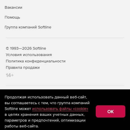
Вакансии
Помощь
Группа компаний Softline
© 1993—2026 Softline
Условия использования
Политика конфиденциальности
Правила продажи
14+
На информационном ресурсе store.softline.ru применяются
Продолжая использовать данный веб-сайт,
рекомендательные технологии
(информационные технологии
вы соглашаетесь с тем, что группа компаний
предоставления информации на основе сбора,
Softline может
использовать файлы «cookie»
систематизации и анализа сведений, относящихся к
OK
в целях хранения ваших учетных данных,
предпочтениям пользователей сети «Интернет»,
находящихся на территории Российской Федерации)
параметров и предпочтений, оптимизации
работы веб-сайта.