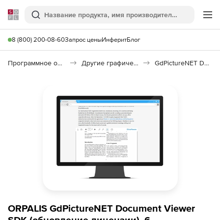
Softline
Поиск
Ме
8 (800) 200-08-60
Запрос цены
Инферит
Блог
Программное обеспечение для графики и дизайна
Другие графические утилиты
GdPictureNET Document Viewer SDK
ORPALIS GdPictureNET Document Viewer