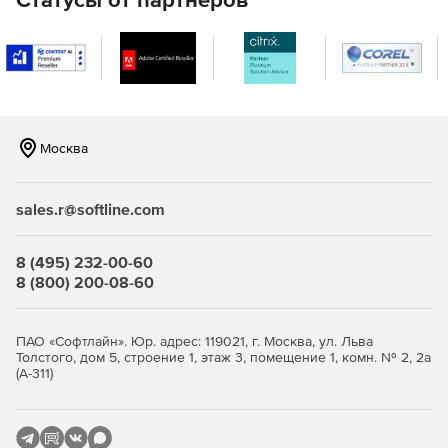
Масштабирование / растяжение изображения с
использованием бикубического интерполяционного
алгоритма для высококачественного отображения.
Возможность настроить средство просмотра:
изменить фон, выбрать стиль рамки, включить или
Москва
отключить полосы прокрутки, выбрать действие
мыши.
sales.r@softline.com
Инструмент панорамирования, инструмент выбора
области и инструмент автоматического
масштабирования для выполнения любых действий.
8 (495) 232-00-60
8 (800) 200-08-60
Прокрутка многостраничных файлов TIFF или PDF.
Отправка изображения или выбранных страниц на
ПАО «Софтлайн». Юр. адрес: 119021, г. Москва, ул. Льва
принтер.
Толстого, дом 5, строение 1, этаж 3, помещение 1, комн. № 2, 2а
(А-311)
Отображение анимированных изображений GIF.