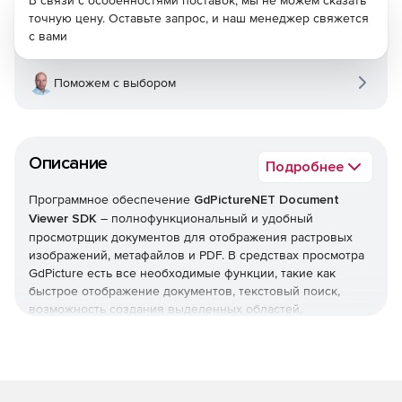
В связи с особенностями поставок, мы не можем сказать
точную цену. Оставьте запрос, и наш менеджер свяжется
с вами
Поможем с выбором
Описание
Подробнее
Программное обеспечение
GdPictureNET Document
Viewer SDK
– полнофункциональный и удобный
просмотрщик документов для отображения растровых
изображений, метафайлов и PDF. В средствах просмотра
GdPicture есть все необходимые функции, такие как
быстрое отображение документов, текстовый поиск,
возможность создания выделенных областей,
индивидуальное качество рендеринга, инструмент
панорамирования мыши, инструмент автоматического
масштабирования мыши, инструмент выбора области,
анимация gif и многое другое.