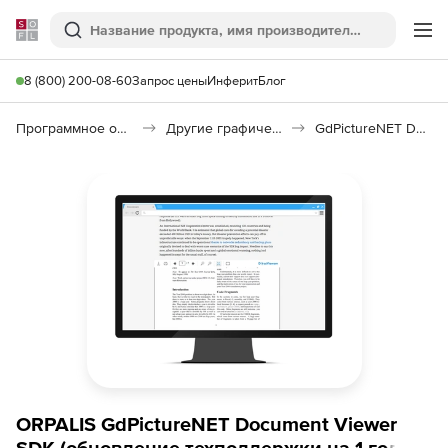
Softline
Поиск
Ме
8 (800) 200-08-60
Запрос цены
Инферит
Блог
Программное обеспечение для графики и дизайна
Другие графические утилиты
GdPictureNET Document Viewer SDK
ORPALIS GdPictureNET Document Viewer