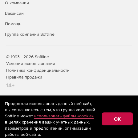
О компании
Вакансии
Помощь
Группа компаний Softline
© 1993—2026 Softline
Условия использования
Политика конфиденциальности
Правила продажи
14+
Продолжая использовать данный веб-сайт,
На информационном ресурсе store.softline.ru применяются
вы соглашаетесь с тем, что группа компаний
рекомендательные технологии
(информационные технологии
Softline может
использовать файлы «cookie»
предоставления информации на основе сбора,
OK
в целях хранения ваших учетных данных,
систематизации и анализа сведений, относящихся к
предпочтениям пользователей сети «Интернет»,
параметров и предпочтений, оптимизации
находящихся на территории Российской Федерации)
работы веб-сайта.