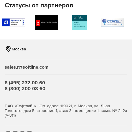
устройстве или объекте .NET Graphics.
Статусы от партнеров
Масштабирование / растяжение изображения с
использованием бикубического интерполяционного
алгоритма для высококачественного отображения.
Возможность настроить средство просмотра:
изменить фон, выбрать стиль рамки, включить или
Москва
отключить полосы прокрутки, выбрать действие
мыши.
sales.r@softline.com
Инструмент панорамирования, инструмент выбора
области и инструмент автоматического
масштабирования для выполнения любых действий.
8 (495) 232-00-60
8 (800) 200-08-60
Прокрутка многостраничных файлов TIFF или PDF.
Отправка изображения или выбранных страниц на
ПАО «Софтлайн». Юр. адрес: 119021, г. Москва, ул. Льва
принтер.
Толстого, дом 5, строение 1, этаж 3, помещение 1, комн. № 2, 2а
(А-311)
Отображение анимированных изображений GIF.