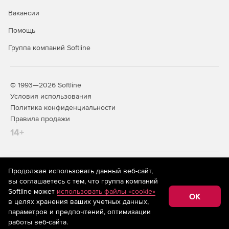
Вакансии
Помощь
Группа компаний Softline
© 1993—2026 Softline
Условия использования
Политика конфиденциальности
Правила продажи
14+
На информационном ресурсе store.softline.ru применяются
Продолжая использовать данный веб-сайт,
рекомендательные технологии
(информационные технологии
вы соглашаетесь с тем, что группа компаний
предоставления информации на основе сбора,
Softline может
использовать файлы «cookie»
систематизации и анализа сведений, относящихся к
OK
в целях хранения ваших учетных данных,
предпочтениям пользователей сети «Интернет»,
находящихся на территории Российской Федерации)
параметров и предпочтений, оптимизации
работы веб-сайта.