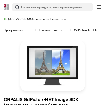
Softline
Поиск
Ме
8 (800) 200-08-60
Запрос цены
Инферит
Блог
Программное обеспечение для графики и дизайна
Графические редакторы
GdPictureNET Image SDK
ORPALIS GdPictureNET Image SDK