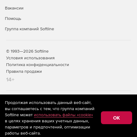
Вакансии
Помощь
Группа компаний Softline
© 1993—2026 Softline
Условия использования
Политика конфиденциальности
Правила продажи
14+
На информационном ресурсе store.softline.ru применяются
Продолжая использовать данный веб-сайт,
рекомендательные технологии
(информационные технологии
вы соглашаетесь с тем, что группа компаний
предоставления информации на основе сбора,
Softline может
использовать файлы «cookie»
систематизации и анализа сведений, относящихся к
OK
в целях хранения ваших учетных данных,
предпочтениям пользователей сети «Интернет»,
находящихся на территории Российской Федерации)
параметров и предпочтений, оптимизации
работы веб-сайта.