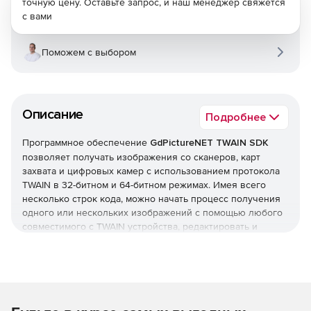
точную цену. Оставьте запрос, и наш менеджер свяжется
с вами
Поможем с выбором
Описание
Подробнее
Программное обеспечение
GdPictureNET TWAIN SDK
позволяет получать изображения со сканеров, карт
захвата и цифровых камер с использованием протокола
TWAIN в 32-битном и 64-битном режимах. Имея всего
несколько строк кода, можно начать процесс получения
одного или нескольких изображений с помощью любого
совместимого с TWAIN устройства, редактировать и
сохранять отсканированные документы в любом месте,
например, локальном / сетевом компьютере, FTP-сайте,
веб-сервере, базе данных.
Основные возможности TWAIN для SDK: