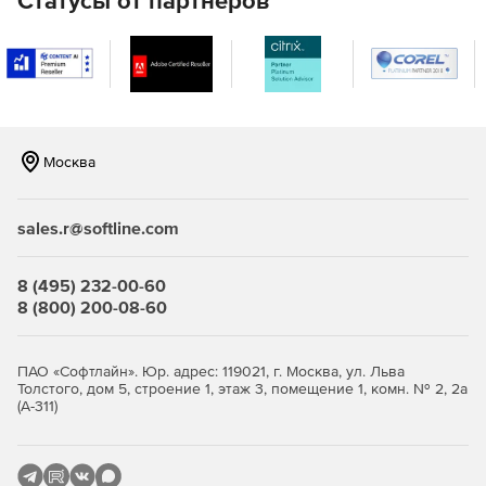
Статусы от партнеров
Возможность обнаруживать и читать символы штрих-
кода, включая коды 39/128/93, EAN-8/13, PostNet,
PDF417, 2 из 5 Matrix и многие другие.
Изображения в нескольких форматах , включая PDF /
A, PDF-OCR, зашифрованный PDF, многостраничный
TIFF, JPEG, JPEG 2000, JBIG2, GIF, PNG и EXR.
Москва
Полностью совместим с системами CITRIX и службами
терминалов Windows.
sales.r@softline.com
8 (495) 232-00-60
8 (800) 200-08-60
ПАО «Софтлайн». Юр. адрес: 119021, г. Москва, ул. Льва
Толстого, дом 5, строение 1, этаж 3, помещение 1, комн. № 2, 2а
(А-311)