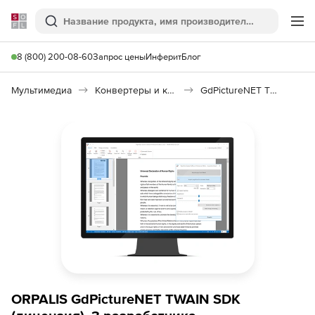
Softline
Поиск
Ме
8 (800) 200-08-60
Запрос цены
Инферит
Блог
Мультимедиа
Конвертеры и кодировщики
GdPictureNET TWAIN SDK
ORPALIS GdPictureNET TWAIN SDK