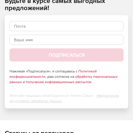
Будьте в курсе самых выгодных
Вычисление и выбор источника изображения.
предложений!
Поддержка дуплексного сканирования.
100%-совместимость с любым Kofax VRS.
Обрабатывает 32-битные и 64-битные источники
данных.
ПОДПИСАТЬСЯ
Автоматическое устройство подачи документов (ADF).
Обнаружение пустых страниц.
Нажимая «Подписаться», я соглашаюсь с
Политикой
конфиденциальности
, даю согласие на
обработку персональных
данных
и
получение информационных рассылок
.
Количество согласований передачи изображений.
Возможность сохранить и восстановить
Этот сайт защищен SmartCaptcha от Yandex Cloud -
Уведомление
конфигурацию сканера из файла.
об условиях обработки данных
Контроль атрибутов сканирования изображений,
таких как глубина цвета, разрешение, яркость,
контрастность, размер и многое другое.