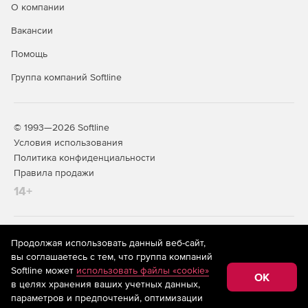
О компании
Вакансии
Помощь
Группа компаний Softline
© 1993—2026 Softline
Условия использования
Политика конфиденциальности
Правила продажи
14+
На информационном ресурсе store.softline.ru применяются
Продолжая использовать данный веб-сайт,
рекомендательные технологии
(информационные технологии
вы соглашаетесь с тем, что группа компаний
предоставления информации на основе сбора,
Softline может
использовать файлы «cookie»
систематизации и анализа сведений, относящихся к
OK
в целях хранения ваших учетных данных,
предпочтениям пользователей сети «Интернет»,
находящихся на территории Российской Федерации)
параметров и предпочтений, оптимизации