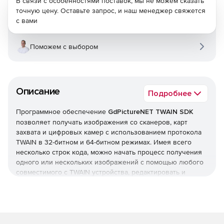
В связи с особенностями поставок, мы не можем сказать
точную цену. Оставьте запрос, и наш менеджер свяжется
с вами
Поможем с выбором
Описание
Подробнее
Программное обеспечение
GdPictureNET TWAIN SDK
позволяет получать изображения со сканеров, карт
захвата и цифровых камер с использованием протокола
TWAIN в 32-битном и 64-битном режимах. Имея всего
несколько строк кода, можно начать процесс получения
одного или нескольких изображений с помощью любого
совместимого с TWAIN устройства, редактировать и
сохранять отсканированные документы в любом месте,
например, локальном / сетевом компьютере, FTP-сайте,
веб-сервере, базе данных.
Основные возможности TWAIN для SDK: