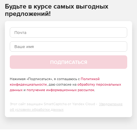
Будьте в курсе самых выгодных
Вычисление и выбор источника изображения.
предложений!
Поддержка дуплексного сканирования.
100%-совместимость с любым Kofax VRS.
Обрабатывает 32-битные и 64-битные источники
данных.
ПОДПИСАТЬСЯ
Автоматическое устройство подачи документов (ADF).
Обнаружение пустых страниц.
Нажимая «Подписаться», я соглашаюсь с
Политикой
конфиденциальности
, даю согласие на
обработку персональных
данных
и
получение информационных рассылок
.
Количество согласований передачи изображений.
Возможность сохранить и восстановить
Этот сайт защищен SmartCaptcha от Yandex Cloud -
Уведомление
конфигурацию сканера из файла.
об условиях обработки данных
Контроль атрибутов сканирования изображений,
таких как глубина цвета, разрешение, яркость,
контрастность, размер и многое другое.