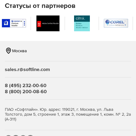
Статусы от партнеров
Возможность обнаруживать и читать символы штрих-
кода, включая коды 39/128/93, EAN-8/13, PostNet,
PDF417, 2 из 5 Matrix и многие другие.
Изображения в нескольких форматах , включая PDF /
A, PDF-OCR, зашифрованный PDF, многостраничный
TIFF, JPEG, JPEG 2000, JBIG2, GIF, PNG и EXR.
Москва
Полностью совместим с системами CITRIX и службами
терминалов Windows.
sales.r@softline.com
8 (495) 232-00-60
8 (800) 200-08-60
ПАО «Софтлайн». Юр. адрес: 119021, г. Москва, ул. Льва
Толстого, дом 5, строение 1, этаж 3, помещение 1, комн. № 2, 2а
(А-311)