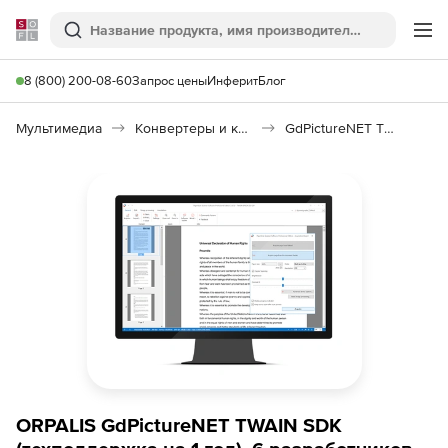
Softline
Поиск
Ме
8 (800) 200-08-60
Запрос цены
Инферит
Блог
Мультимедиа
Конвертеры и кодировщики
GdPictureNET TWAIN SDK
ORPALIS GdPictureNET TWAIN SDK