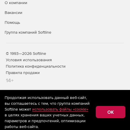
О компании
Редактирование документа PDF и отображение
обновленной версии в средстве просмотра в режиме
Вакансии
реального времени.
Помощь
AnyCPU: доступен в 32-битной и 64-битной версиях.
Группа компаний Softline
Может работать в многопоточных приложениях
Поддержка создания PDF / Universal Accessibility (PDF /
© 1993—2026 Softline
UA).
Условия использования
Политика конфиденциальности
Правила продажи
14+
Продолжая использовать данный веб-сайт,
На информационном ресурсе store.softline.ru применяются
вы соглашаетесь с тем, что группа компаний
рекомендательные технологии
(информационные технологии
Softline может
использовать файлы «cookie»
предоставления информации на основе сбора,
OK
в целях хранения ваших учетных данных,
систематизации и анализа сведений, относящихся к
предпочтениям пользователей сети «Интернет»,
параметров и предпочтений, оптимизации
находящихся на территории Российской Федерации)
работы веб-сайта.