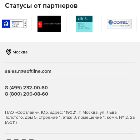
использующих существующие ресурсы, чтобы
Статусы от партнеров
значительно уменьшить размер файла.
Очень быстрый механизм извлечения текста на всей
странице или ROI.
Добавить / Извлечь шрифты.
Москва
Добавить / Извлечь / Заменить / Оптимизировать /
Удалить растровые изображения.
sales.r@softline.com
Написание текста со. вставкой шрифтов и полной
поддержкой Unicode.
8 (495) 232-00-60
Штрих-код.
8 (800) 200-08-60
Сглаживание полей формы и аннотаций.
ПАО «Софтлайн». Юр. адрес: 119021, г. Москва, ул. Льва
Редактирование аннотаций PDF.
Толстого, дом 5, строение 1, этаж 3, помещение 1, комн. № 2, 2а
(А-311)
Полная поддержка схем прозрачности PDF для
рендеринга и создания PDF-файлов.