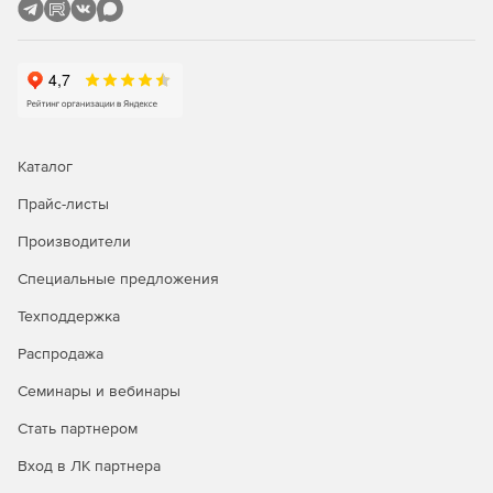
Поддержка стека состояний графики и матрицы
преобразования.
Управление файловыми вложениями.
Поддержка маркировки страниц.
Каталог
Клонирование и дублирование страницы.
Прайс-листы
Поддержка всех схем шифрования для чтения и
Производители
записи, от RC4 48 бит до AES 256 бит.
Специальные предложения
Документы DigiSign (поддержка режимов Adobe
PPKMS и Adobe PPKLite).
Техподдержка
Слияние / разделение документов.
Распродажа
Семинары и вебинары
Обмен / удаление / добавление / поворот страниц.
Стать партнером
Полное взаимодействие с элементами управления
GdViewer и ThumbnailEx.
Вход в ЛК партнера