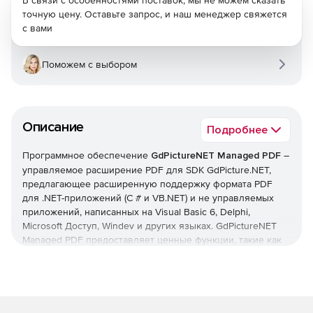
В связи с особенностями поставок, мы не можем сказать
точную цену. Оставьте запрос, и наш менеджер свяжется
с вами
Поможем с выбором
Описание
Подробнее
Программное обеспечение
GdPictureNET Managed PDF
–
управляемое расширение PDF для SDK GdPicture.NET,
предлагающее расширенную поддержку формата PDF
для .NET-приложений (C # и VB.NET) и не управляемых
приложений, написанных на Visual Basic 6, Delphi,
Microsoft Доступ, Windev и других языках. GdPictureNET
Managed PDF предоставляет ценные функции, такие как
создание PDF, поддержка цифровой подписи, слияние и
разделение PDF, изменение PDF, растрирование PDF,
создание PDF с интерактивными полями формы, слои
PDF и т. д.