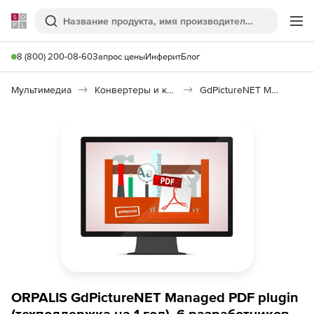
Softline
Поиск
Ме
8 (800) 200-08-60
Запрос цены
Инферит
Блог
Мультимедиа
Конвертеры и кодировщики
GdPictureNET Managed PDF
ORPALIS GdPictureNET Managed PDF plugin