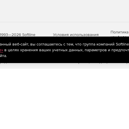
Политика
Условия использования
1993—2026 Softline
конфиден
ный веб-сайт, вы соглашаетесь с тем, что группа компаний Softlin
e»
в целях хранения ваших учетных данных, параметров и предпочт
йта.
яются
рекомендательные технологии
(информационные технологии п
предпочтениям пользователей сети «Интернет», находящихся на те