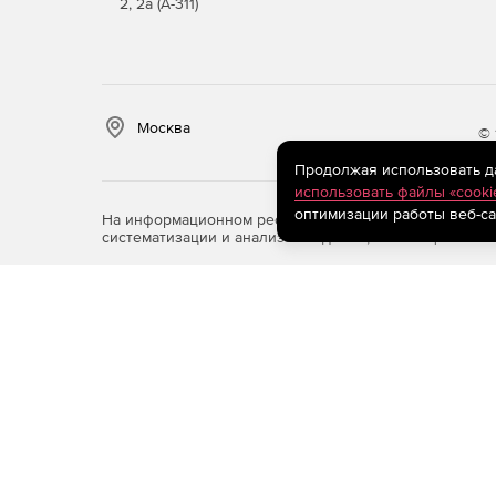
2, 2а (А-311)
Москва
© 
Продолжая использовать дан
использовать файлы «cooki
оптимизации работы веб-са
На информационном ресурсе store.softline.ru примен
систематизации и анализа сведений, относящихся к 