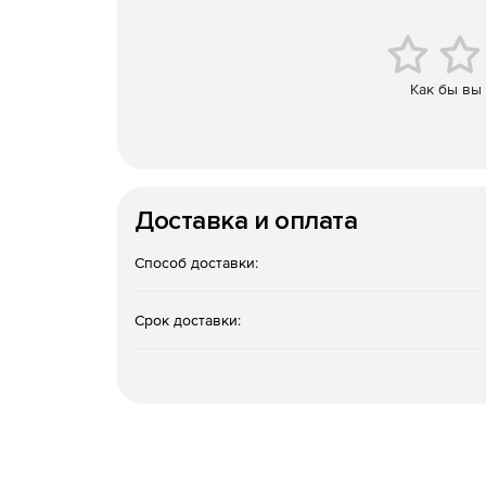
контролируемым органом, таких как квитанци
СФР/ПФР и других.
Проверка целостности комплекта электронн
Как бы вы
документов, а также групповая проверка цел
Автоматизированная экспертиза электронной
Групповая выгрузка из Контур-Экстерн доку
Доставка и оплата
квитанций о приеме 4-ФСС с приемного шлю
Способ доставки:
Групповая выгрузка из Диадок входящих и и
Формирование описи документов, содержащих
Срок доставки:
Формирование для передачи и прием компле
вместе с подтверждающими документами в с
документе «Требования к составу электронн
представляемых налогоплательщиком по мес