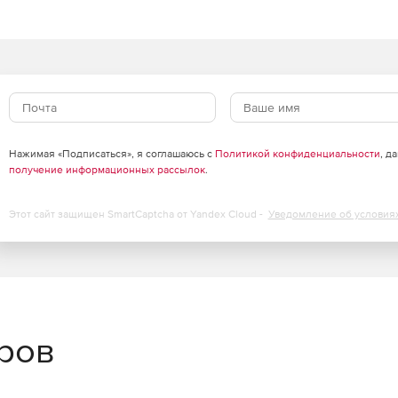
Нажимая «Подписаться», я соглашаюсь с
Политикой конфиденциальности
, д
получение информационных рассылок
.
Этот сайт защищен SmartCaptcha от Yandex Cloud -
Уведомление об условия
еров