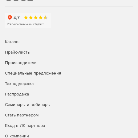
RTG Network Monitor содержит более 230 типов сенсоров
для всех основных сетевых сервисов, включая HTTP,
SMTP/POP3, FTP и т. п. Администратор получает
уведомление о возникающих рисках (по электронной
почте, SMS или на пейджер) до того, как конечные
пользователи обнаружат проблемы. После работы PRTG
Network Monitor в течение нескольких месяцев данных о
Каталог
производительности сети набирается достаточно, чтобы
полностью оптимизировать скорость отправки и
Прайс-листы
обработки сетевых запросов, минимизировать простои и
Производители
снизить нагрузку на полосу пропускания.
Специальные предложения
Поддержка множества языков
Техподдержка
Приложение PRTG Network Monitor доступно английском,
Распродажа
немецком, испанском, французском, датском, японском,
чешском и китайском языках. Пользователи могут
Семинары и вебинары
получать доступ к программе с настольно ПК на
платформе Windows или через web-браузер под любой
Стать партнером
ОС. Кроме того, при необходимости администратор может
Вход в ЛК партнера
работать в PRTG Network Monitor с мобильных устройств
iPhone/iPad и смартфонов на платформе Android.
О компании