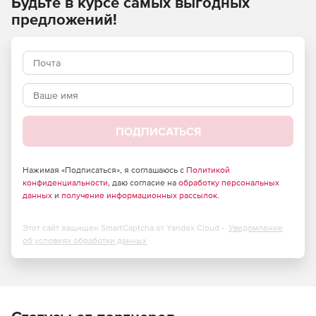
Будьте в курсе самых выгодных
Среди пользователей Paessler AG PRTG Network Monitor –
более 200 тысяч системных администраторов
предложений!
организаций малого, среднего бизнеса и компаний из
списка Fortune 500.
ПОДПИСАТЬСЯ
Нажимая «Подписаться», я соглашаюсь с
Политикой
конфиденциальности
, даю согласие на
обработку персональных
данных
и
получение информационных рассылок
.
Этот сайт защищен SmartCaptcha от Yandex Cloud -
Уведомление
об условиях обработки данных
Мониторинг пропускной способности в глобальных и