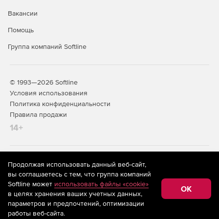
PRTG Network Monitor (pdf)
Вакансии
Помощь
Системные требования PRTG Network Monitor (pdf)
Группа компаний Softline
© 1993—2026 Softline
Условия использования
Политика конфиденциальности
Правила продажи
14+
На информационном ресурсе store.softline.ru применяются
Продолжая использовать данный веб-сайт,
рекомендательные технологии
(информационные технологии
вы соглашаетесь с тем, что группа компаний
предоставления информации на основе сбора,
Softline может
использовать файлы «cookie»
систематизации и анализа сведений, относящихся к
OK
в целях хранения ваших учетных данных,
предпочтениям пользователей сети «Интернет»,
находящихся на территории Российской Федерации)
параметров и предпочтений, оптимизации
работы веб-сайта.