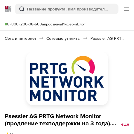
Softline
Поиск
Ме
8 (800) 200-08-60
Запрос цены
Инферит
Блог
Сеть и интернет
Сетевые утилиты
Paessler AG PRTG Network Monitor
Paessler AG PRTG Network Monitor
(продление техподдержки на 3 года),
еще
Лицензия Country