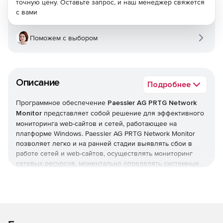
точную цену. Оставьте запрос, и наш менеджер свяжется
с вами
Поможем с выбором
Описание
Подробнее
Программное обеспечение
Paessler AG PRTG Network
Monitor
представляет собой решение для эффективного
мониторинга web-сайтов и сетей, работающее на
платформе Windows. Paessler AG PRTG Network Monitor
позволяет легко и на ранней стадии выявлять сбои в
работе сетей и web-сайтов, осуществлять мониторинг
сетевых ресурсов, моментально определять системные
ошибки и минимизировать время простоя. Мониторинг
проводится в режиме 24/7, а установка занимает не
более 2 минут. В результате работы данного приложения
локальные корпоративные сети работают быстрее, с
меньшим числом задержек и большей надежностью.