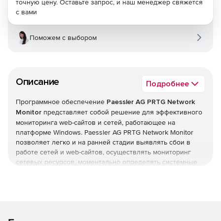
точную цену. Оставьте запрос, и наш менеджер свяжется
с вами
Поможем с выбором
Описание
Подробнее
Программное обеспечение
Paessler AG PRTG Network
Monitor
представляет собой решение для эффективного
мониторинга web-сайтов и сетей, работающее на
платформе Windows. Paessler AG PRTG Network Monitor
позволяет легко и на ранней стадии выявлять сбои в
работе сетей и web-сайтов, осуществлять мониторинг
сетевых ресурсов, моментально определять системные
ошибки и минимизировать время простоя. Мониторинг
проводится в режиме 24/7, а установка занимает не
более 2 минут. В результате работы данного приложения
локальные корпоративные сети работают быстрее, с
меньшим числом задержек и большей надежностью.