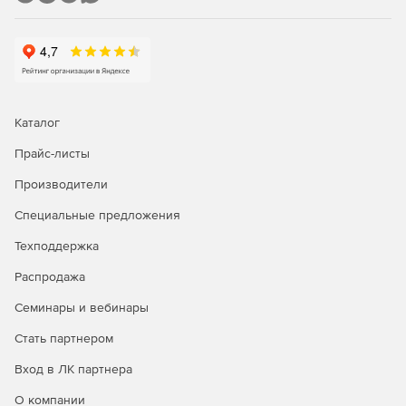
RTG Network Monitor содержит более 230 типов сенсоров
для всех основных сетевых сервисов, включая HTTP,
SMTP/POP3, FTP и т. п. Администратор получает
уведомление о возникающих рисках (по электронной
почте, SMS или на пейджер) до того, как конечные
пользователи обнаружат проблемы. После работы PRTG
Network Monitor в течение нескольких месяцев данных о
Каталог
производительности сети набирается достаточно, чтобы
полностью оптимизировать скорость отправки и
Прайс-листы
обработки сетевых запросов, минимизировать простои и
Производители
снизить нагрузку на полосу пропускания.
Специальные предложения
Поддержка множества языков
Техподдержка
Приложение PRTG Network Monitor доступно английском,
Распродажа
немецком, испанском, французском, датском, японском,
чешском и китайском языках. Пользователи могут
Семинары и вебинары
получать доступ к программе с настольно ПК на
платформе Windows или через web-браузер под любой
Стать партнером
ОС. Кроме того, при необходимости администратор может
Вход в ЛК партнера
работать в PRTG Network Monitor с мобильных устройств
iPhone/iPad и смартфонов на платформе Android.
О компании