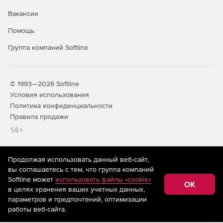
PRTG Network Monitor (pdf)
Вакансии
Помощь
Системные требования PRTG Network Monitor (pdf)
Группа компаний Softline
© 1993—2026 Softline
Условия использования
Политика конфиденциальности
Правила продажи
14+
Продолжая использовать данный веб-сайт,
На информационном ресурсе store.softline.ru применяются
вы соглашаетесь с тем, что группа компаний
рекомендательные технологии
(информационные технологии
Softline может
использовать файлы «cookie»
предоставления информации на основе сбора,
OK
в целях хранения ваших учетных данных,
систематизации и анализа сведений, относящихся к
предпочтениям пользователей сети «Интернет»,
параметров и предпочтений, оптимизации
находящихся на территории Российской Федерации)
работы веб-сайта.