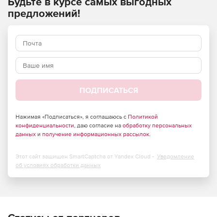
Будьте в курсе самых выгодных
Среди пользователей Paessler AG PRTG Network Monitor –
более 200 тысяч системных администраторов
предложений!
организаций малого, среднего бизнеса и компаний из
списка Fortune 500.
ПОДПИСАТЬСЯ
Нажимая «Подписаться», я соглашаюсь с
Политикой
конфиденциальности
, даю согласие на
обработку персональных
данных
и
получение информационных рассылок
.
Этот сайт защищен SmartCaptcha от Yandex Cloud -
Уведомление
об условиях обработки данных
Мониторинг пропускной способности в глобальных и