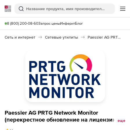
Softline
Поиск
Ме
8 (800) 200-08-60
Запрос цены
Инферит
Блог
Сеть и интернет
Сетевые утилиты
Paessler AG PRTG Network Monitor
Paessler AG PRTG Network Monitor
(перекрестное обновление на лицензию
еще
XL5 + техподдержка), с лицензии XL1 с