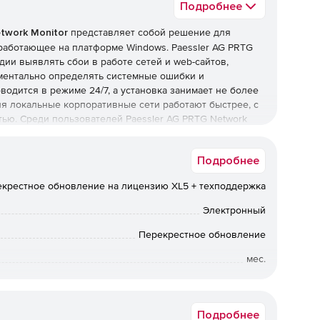
Подробнее
twork Monitor
представляет собой решение для
 работающее на платформе Windows. Paessler AG PRTG
адии выявлять сбои в работе сетей и web-сайтов,
ментально определять системные ошибки и
одится в режиме 24/7, а установка занимает не более
ия локальные корпоративные сети работают быстрее, с
ю. Среди пользователей Paessler AG PRTG Network
аторов организаций малого, среднего бизнеса и
Подробнее
крестное обновление на лицензию XL5 + техподдержка
Электронный
Перекрестное обновление
мес.
Срок доставки: 1-3 раб.дн. Softline.
Подробнее