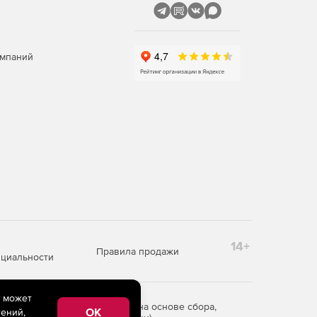
омпаний
14+
Правила продажи
циальности
e может
редоставления информации на основе сбора,
OK
ений,