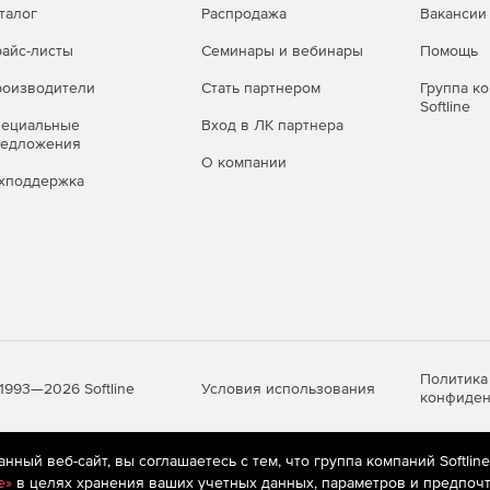
талог
Распродажа
Вакансии
айс-листы
Семинары и вебинары
Помощь
оизводители
Стать партнером
Группа к
Softline
пециальные
Вход в ЛК партнера
редложения
О компании
хподдержка
Политика
Условия использования
1993—2026 Softline
конфиден
ный веб-сайт, вы соглашаетесь с тем, что группа компаний Softlin
яются
рекомендательные технологии
(информационные технологии п
e»
в целях хранения ваших учетных данных, параметров и предпочт