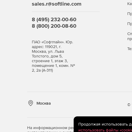
sales.r@softline.com
Ка
Пр
8 (495) 232-00-60
Пр
8 (800) 200-08-60
С
п
ПАО «Софтлайн». Юр.
адрес: 119021, г.
Те
Москва, ул. Льва
Толстого, дом 5,
строение 1, этаж 3,
помещение 1, комн. №
2, 2а (А-311)
Москва
© 
Продолжая использовать дан
На информационном ресурсе store.softline.ru примен
использовать файлы «cooki