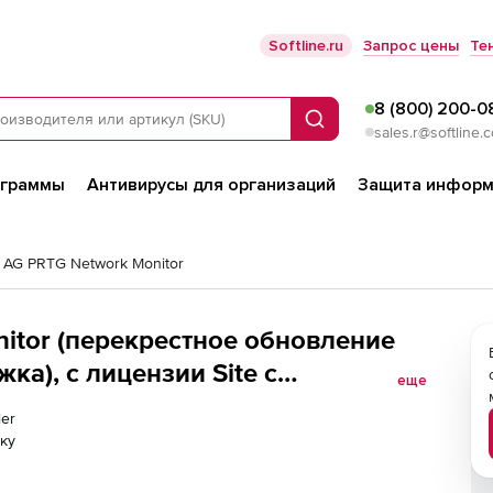
Softline.ru
Запрос цены
Те
8 (800) 200-0
Поиск
sales.r@softline.
ограммы
Антивирусы для организаций
Защита информ
r AG PRTG Network Monitor
nitor (перекрестное обновление
ка), с лицензии Site с
еще
ler
ку