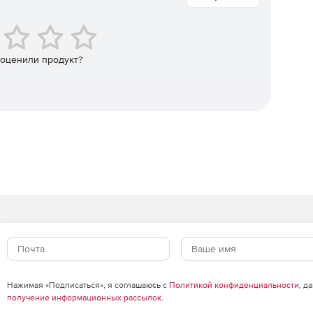
 оценили продукт?
ых и локальных сетях, на серверах, web-сайтах,
ере с ОС Windows, подключенном к сети заказчика,
 ПО. Приложение извлекает необходимые данные, так
рию работы сети, так и реагировать на актуальные
 Monitor способна автоматически обнаруживать АО и ПО
овании web-интерфейс позволяет обмениваться данными
ом отчетов и графиков. Это дает возможность
приложения используются чаще всего, и приоритетно
т различные протоколы: SNMP и WMI, Packet Sniffing,
Нажимая «Подписаться», я соглашаюсь с
Политикой конфиденциальности
, д
получение информационных рассылок
.
сенсоров для всех основных сетевых сервисов,