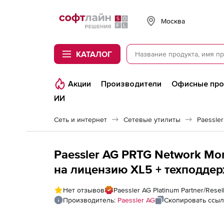
Softline
Москва
КАТАЛОГ
Акции
Производители
Офисные пр
ИИ
Сеть и интернет
Сетевые утилиты
Paessle
Paessler AG PRTG Network Mo
на лицензию XL5 + техподдерж
техподдержкой на 3 года
Нет отзывов
Paessler AG Platinum Partner/Resel
Производитель:
Paessler AG
Скопировать ссыл