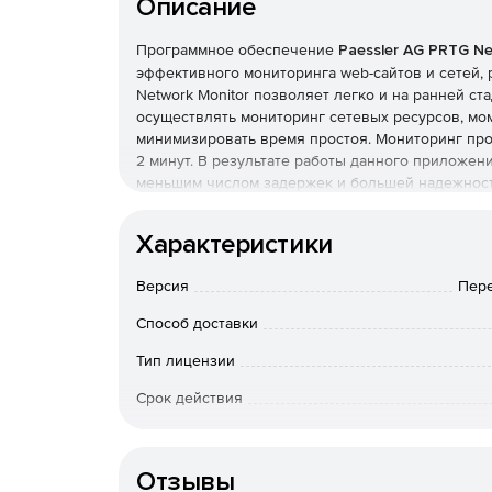
Описание
Программное обеспечение
Paessler AG PRTG Ne
эффективного мониторинга web-сайтов и сетей,
Network Monitor позволяет легко и на ранней ст
осуществлять мониторинг сетевых ресурсов, мо
минимизировать время простоя. Мониторинг пров
2 минут. В результате работы данного приложен
меньшим числом задержек и большей надежность
Monitor – более 200 тысяч системных администр
компаний из списка Fortune 500.
Характеристики
Версия
Пере
Способ доставки
Тип лицензии
Срок действия
Особенности доставки
Отзывы