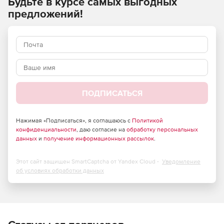
Будьте в курсе самых выгодных
Среди пользователей Paessler AG PRTG Network Monitor –
более 200 тысяч системных администраторов
предложений!
организаций малого, среднего бизнеса и компаний из
списка Fortune 500.
ПОДПИСАТЬСЯ
Нажимая «Подписаться», я соглашаюсь с
Политикой
конфиденциальности
, даю согласие на
обработку персональных
данных
и
получение информационных рассылок
.
Этот сайт защищен SmartCaptcha от Yandex Cloud -
Уведомление
об условиях обработки данных
Мониторинг пропускной способности в глобальных и