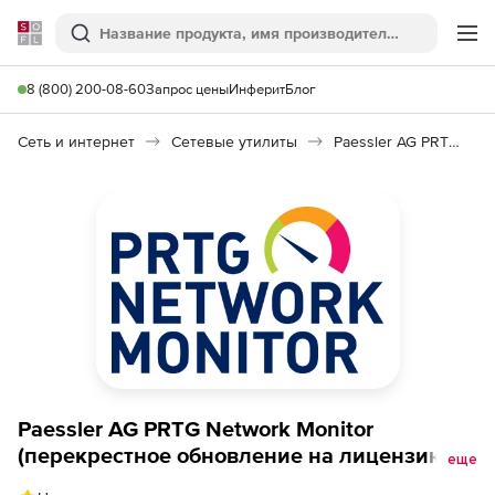
Softline
Поиск
Ме
8 (800) 200-08-60
Запрос цены
Инферит
Блог
Сеть и интернет
Сетевые утилиты
Paessler AG PRTG Network Monitor
Paessler AG PRTG Network Monitor
(перекрестное обновление на лицензию
еще
XL5 + техподдержка), с лицензии Corporate