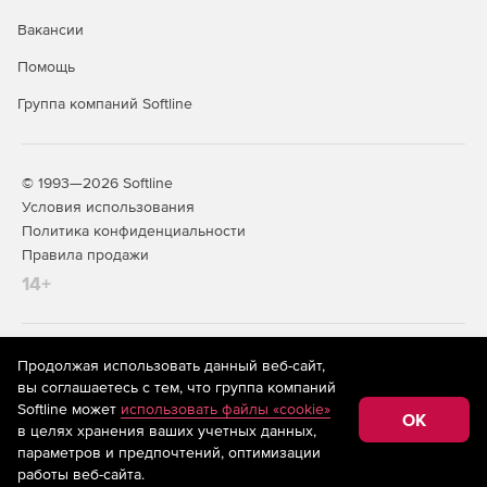
PRTG Network Monitor (pdf)
Вакансии
Помощь
Системные требования PRTG Network Monitor (pdf)
Группа компаний Softline
© 1993—2026 Softline
Условия использования
Политика конфиденциальности
Правила продажи
14+
На информационном ресурсе store.softline.ru применяются
Продолжая использовать данный веб-сайт,
рекомендательные технологии
(информационные технологии
вы соглашаетесь с тем, что группа компаний
предоставления информации на основе сбора,
Softline может
использовать файлы «cookie»
систематизации и анализа сведений, относящихся к
OK
в целях хранения ваших учетных данных,
предпочтениям пользователей сети «Интернет»,
находящихся на территории Российской Федерации)
параметров и предпочтений, оптимизации
работы веб-сайта.