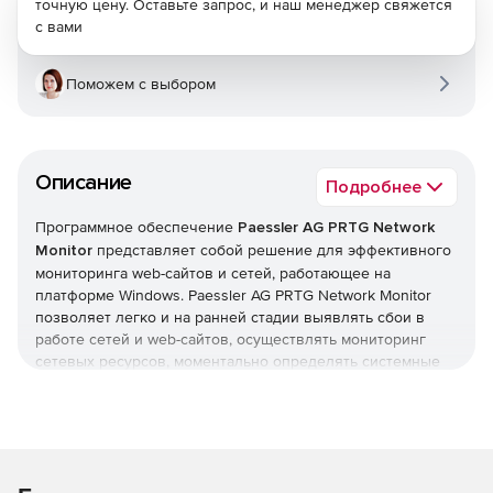
точную цену. Оставьте запрос, и наш менеджер свяжется
с вами
Поможем с выбором
Описание
Подробнее
Программное обеспечение
Paessler AG PRTG Network
Monitor
представляет собой решение для эффективного
мониторинга web-сайтов и сетей, работающее на
платформе Windows. Paessler AG PRTG Network Monitor
позволяет легко и на ранней стадии выявлять сбои в
работе сетей и web-сайтов, осуществлять мониторинг
сетевых ресурсов, моментально определять системные
ошибки и минимизировать время простоя. Мониторинг
проводится в режиме 24/7, а установка занимает не
более 2 минут. В результате работы данного приложения
локальные корпоративные сети работают быстрее, с
меньшим числом задержек и большей надежностью.