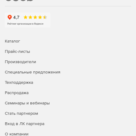
RTG Network Monitor содержит более 230 типов сенсоров
для всех основных сетевых сервисов, включая HTTP,
SMTP/POP3, FTP и т. п. Администратор получает
уведомление о возникающих рисках (по электронной
почте, SMS или на пейджер) до того, как конечные
пользователи обнаружат проблемы. После работы PRTG
Network Monitor в течение нескольких месяцев данных о
Каталог
производительности сети набирается достаточно, чтобы
полностью оптимизировать скорость отправки и
Прайс-листы
обработки сетевых запросов, минимизировать простои и
Производители
снизить нагрузку на полосу пропускания.
Специальные предложения
Поддержка множества языков
Техподдержка
Приложение PRTG Network Monitor доступно английском,
Распродажа
немецком, испанском, французском, датском, японском,
чешском и китайском языках. Пользователи могут
Семинары и вебинары
получать доступ к программе с настольно ПК на
платформе Windows или через web-браузер под любой
Стать партнером
ОС. Кроме того, при необходимости администратор может
Вход в ЛК партнера
работать в PRTG Network Monitor с мобильных устройств
iPhone/iPad и смартфонов на платформе Android.
О компании