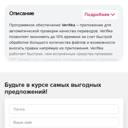
Описание
Подробнее
Программное обеспечение
Verifika
– приложение для
автоматической проверки качества переводов. Verifika
позволяет экономить до 10% времени за счет быстрой
обработки большого количества файлов и возможности
вносить правки напрямую из приложения. Verifika
работает быстрее, чем встроенные средства проверки
CAT. Кроме того, с помощью программы можно проверить
весь проект или отдельный файл за считанные секунды,
при этом не нужно переключаться между приложениями
и производить лишние манипуляции с файлами и
настройками.
Будьте в курсе самых выгодных
Список ошибок, которые программа автоматически
предложений!
обнаруживает и позволяет отредактировать на лету:
Не переведенные сегменты.
Слова, которые не должны переводиться.