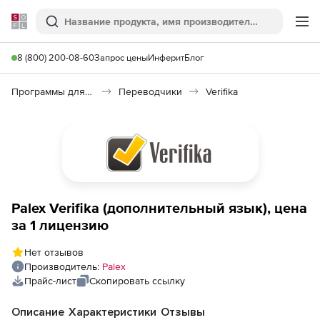
Softline
Поиск
Ме
8 (800) 200-08-60
Запрос цены
Инферит
Блог
Программы для работы с текстом
Переводчики
Verifika
Palex Verifika (дополнительный язык), цена
за 1 лицензию
Нет отзывов
Производитель:
Palex
Прайс-лист
Скопировать ссылку
Описание
Характеристики
Отзывы