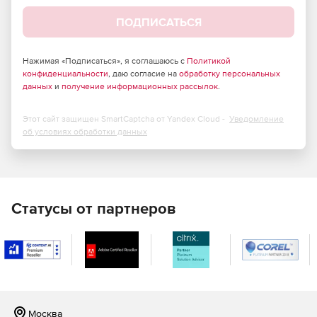
Соблюдение базовых правил языка перевода.
ПОДПИСАТЬСЯ
Форматирование текста.
Повторяющиеся слова.
Нажимая «Подписаться», я соглашаюсь с
Политикой
конфиденциальности
, даю согласие на
обработку персональных
Последовательность перевода.
данных
и
получение информационных рассылок
.
Термины.
Этот сайт защищен SmartCaptcha от Yandex Cloud -
Уведомление
об условиях обработки данных
Орфография.
Статусы от партнеров
Москва