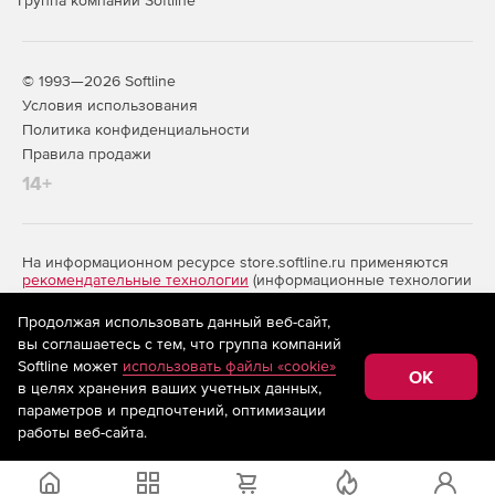
Группа компаний Softline
© 1993—2026 Softline
Условия использования
Политика конфиденциальности
Правила продажи
14+
На информационном ресурсе store.softline.ru применяются
рекомендательные технологии
(информационные технологии
предоставления информации на основе сбора,
систематизации и анализа сведений, относящихся к
Продолжая использовать данный веб-сайт,
предпочтениям пользователей сети «Интернет»,
вы соглашаетесь с тем, что группа компаний
находящихся на территории Российской Федерации)
Softline может
использовать файлы «cookie»
OK
в целях хранения ваших учетных данных,
параметров и предпочтений, оптимизации
Запросить цену
работы веб-сайта.