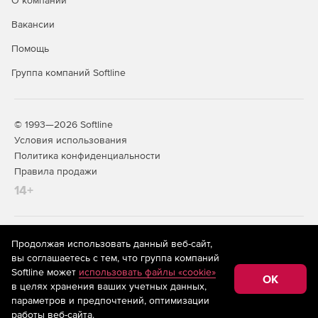
О компании
Вакансии
Помощь
Группа компаний Softline
© 1993—2026 Softline
Условия использования
Политика конфиденциальности
Правила продажи
14+
На информационном ресурсе store.softline.ru применяются
Продолжая использовать данный веб-сайт,
рекомендательные технологии
(информационные технологии
вы соглашаетесь с тем, что группа компаний
предоставления информации на основе сбора,
Softline может
использовать файлы «cookie»
систематизации и анализа сведений, относящихся к
OK
в целях хранения ваших учетных данных,
предпочтениям пользователей сети «Интернет»,
находящихся на территории Российской Федерации)
параметров и предпочтений, оптимизации
работы веб-сайта.