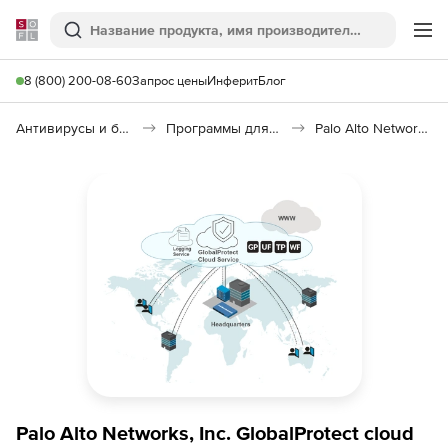
Softline
Поиск
Ме
8 (800) 200-08-60
Запрос цены
Инферит
Блог
Антивирусы и безопасность
Программы для защиты информации
Palo Alto Networks GlobalProtect Cloud
Palo Alto Networks, Inc. GlobalProtect cloud