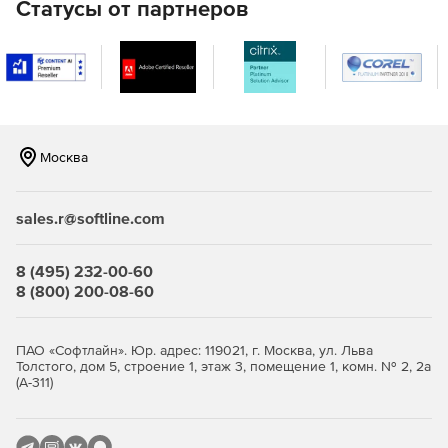
Статусы от партнеров
Поддерживается модель совместного владения, при
которой клиент или его партнер по обслуживанию
управляет всеми аспектами добавления или удаления
местоположений, пользователей, создания и
развертывания политик, а Palo Alto Networks
управляет инфраструктурой безопасности.
Облачная инфраструктура безопасности следующего
Москва
поколения, которая масштабируется по мере
изменения спроса.
sales.r@softline.com
Поддержка SD-WAN обеспечивает альтернативу IPsec
VPN по сравнению с крупномасштабным удаленным
подключением.
8 (495) 232-00-60
8 (800) 200-08-60
ПАО «Софтлайн». Юр. адрес: 119021, г. Москва, ул. Льва
Толстого, дом 5, строение 1, этаж 3, помещение 1, комн. № 2, 2а
(А-311)