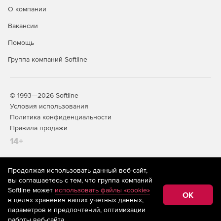
О компании
Вакансии
Помощь
Группа компаний Softline
© 1993—2026 Softline
Условия использования
Политика конфиденциальности
Правила продажи
14+
Продолжая использовать данный веб-сайт,
На информационном ресурсе store.softline.ru применяются
вы соглашаетесь с тем, что группа компаний
рекомендательные технологии
(информационные технологии
Softline может
использовать файлы «cookie»
предоставления информации на основе сбора,
OK
в целях хранения ваших учетных данных,
систематизации и анализа сведений, относящихся к
предпочтениям пользователей сети «Интернет»,
параметров и предпочтений, оптимизации
находящихся на территории Российской Федерации)
работы веб-сайта.