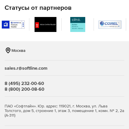
Статусы от партнеров
Поддерживается модель совместного владения, при
которой клиент или его партнер по обслуживанию
управляет всеми аспектами добавления или удаления
местоположений, пользователей, создания и
развертывания политик, а Palo Alto Networks
управляет инфраструктурой безопасности.
Облачная инфраструктура безопасности следующего
Москва
поколения, которая масштабируется по мере
изменения спроса.
sales.r@softline.com
Поддержка SD-WAN обеспечивает альтернативу IPsec
VPN по сравнению с крупномасштабным удаленным
подключением.
8 (495) 232-00-60
8 (800) 200-08-60
ПАО «Софтлайн». Юр. адрес: 119021, г. Москва, ул. Льва
Толстого, дом 5, строение 1, этаж 3, помещение 1, комн. № 2, 2а
(А-311)