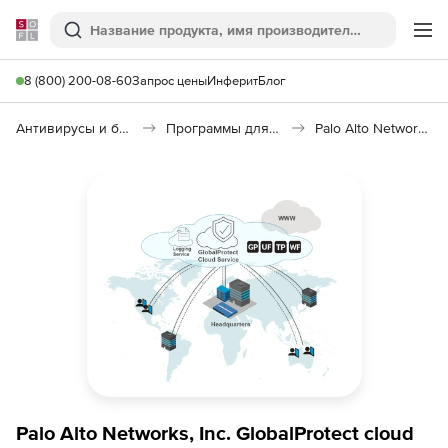
Softline
Поиск
Ме
8 (800) 200-08-60
Запрос цены
Инферит
Блог
Антивирусы и безопасность
Программы для защиты информации
Palo Alto Networks GlobalProtect Cloud
Palo Alto Networks, Inc. GlobalProtect cloud