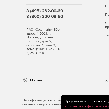
Пр
8 (495) 232-00-60
Пр
8 (800) 200-08-60
С
п
ПАО «Софтлайн». Юр.
адрес: 119021, г.
Те
Москва, ул. Льва
Толстого, дом 5,
строение 1, этаж 3,
помещение 1, комн. №
2, 2а (А-311)
Москва
© 
На информационном ресурсе store.softline.ru примен
Продолжая использовать дан
систематизации и анализа сведений, относящихся к 
использовать файлы «cooki