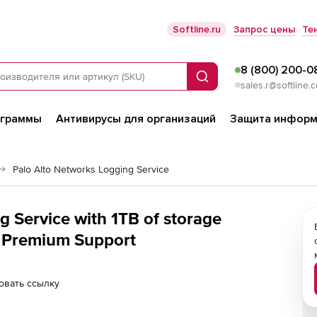
Softline.ru
Запрос цены
Те
8 (800) 200-0
Поиск
sales.r@softline.
ограммы
Антивирусы для организаций
Защита информ
Palo Alto Networks Logging Service
g Service with 1TB of storage
s Premium Support
овать ссылку