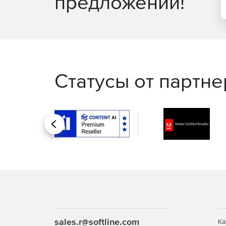
предложений!
Статусы от партн
Назад
sales.r@softline.com
Ка