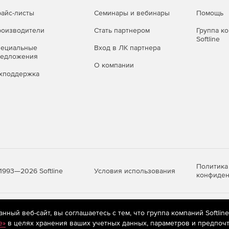
айс-листы
Семинары и вебинары
Помощь
оизводители
Стать партнером
Группа к
Softline
пециальные
Вход в ЛК партнера
редложения
О компании
хподдержка
Политика
Условия использования
1993—2026 Softline
конфиден
яются
рекомендательные технологии
(информационные технологии п
ный веб-сайт, вы соглашаетесь с тем, что группа компаний Softlin
предпочтениям пользователей сети «Интернет», находящихся на те
e»
в целях хранения ваших учетных данных, параметров и предпочт