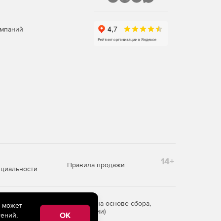
омпаний
14+
Правила продажи
циальности
редоставления информации на основе сбора,
e может
рритории Российской Федерации)
OK
ений,