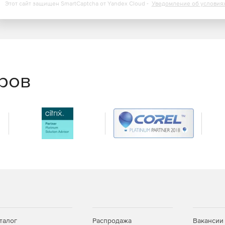
Этот сайт защищен SmartCaptcha от Yandex Cloud -
Уведомление об условия
еров
талог
Распродажа
Вакансии