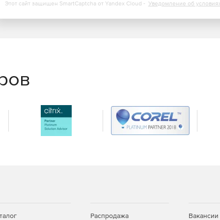
Этот сайт защищен SmartCaptcha от Yandex Cloud -
Уведомление об условия
еров
талог
Распродажа
Вакансии