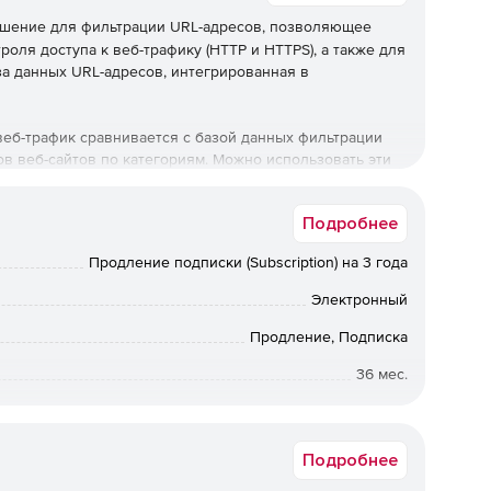
шение для фильтрации URL-адресов, позволяющее
оля доступа к веб-трафику (HTTP и HTTPS), а также для
аза данных URL-адресов, интегрированная в
еб-трафик сравнивается с базой данных фильтрации
в веб-сайтов по категориям. Можно использовать эти
оответствия для обеспечения соблюдения политики
тупа и управления трафиком, проходящего через сеть.
Подробнее
сов, чтобы принудительно настроить параметры
 предотвратить фишинг учетных данных на основе
Продление подписки (Subscription) на 3 года
Электронный
 20 миллионах веб-сайтов, которые хранятся локально
е обновления URL-фильтрации для базы данных
Продление, Подписка
36 мес.
Срок доставки: 1-3 раб.дн. Softline.
Подробнее