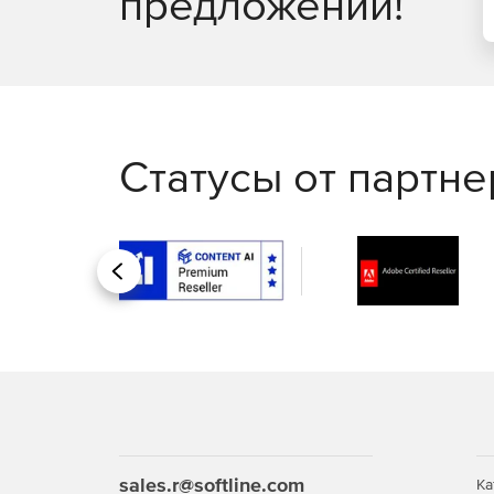
предложений!
Статусы от партн
Назад
sales.r@softline.com
Ка