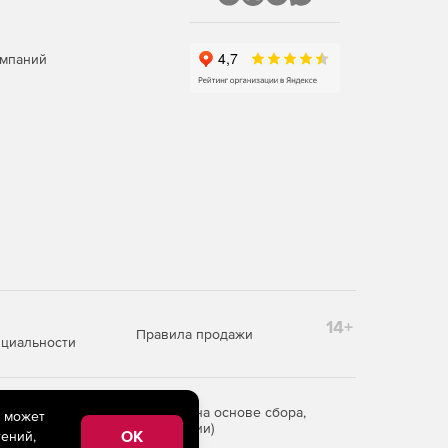
омпаний
14+
Правила продажи
циальности
редоставления информации на основе сбора,
e может
рритории Российской Федерации)
OK
ений,