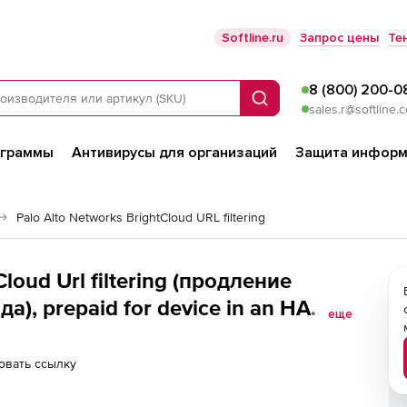
Softline.ru
Запрос цены
Те
8 (800) 200-0
Поиск
sales.r@softline.
ограммы
Антивирусы для организаций
Защита информ
Palo Alto Networks BrightCloud URL filtering
Cloud Url filtering (продление
да), prepaid for device in an HA
еще
овать ссылку