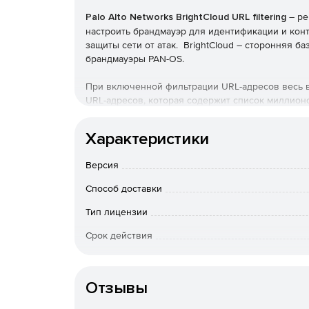
Palo Alto Networks BrightCloud URL filtering
– ре
настроить брандмауэр для идентификации и контр
защиты сети от атак. BrightCloud – сторонняя б
брандмауэры PAN-OS.
При включенной фильтрации URL-адресов весь в
URL-адресов, которая содержит список миллионо
категории URL-адресов в качестве критериев с
безопасности и защищенного включения веб-дос
Характеристики
Также можно использовать фильтрацию URL-адре
безопасного поиска для своих пользователей и
Версия
категории URL-адресов.
Способ доставки
Обновления BrightCloud включают базу данных о
на брандмауэре. Рекоменуется запланированны
Тип лицензии
BrightCloud.
Срок действия
Особенности доставки
Отзывы