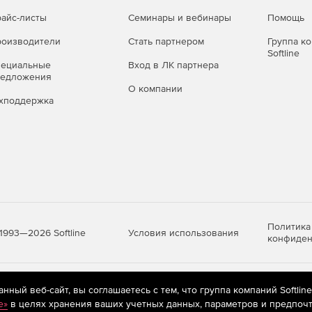
айс-листы
Семинары и вебинары
Помощь
оизводители
Стать партнером
Группа к
Softline
пециальные
Вход в ЛК партнера
редложения
О компании
хподдержка
Политика
Условия использования
1993—2026 Softline
конфиден
яются
рекомендательные технологии
(информационные технологии п
ный веб-сайт, вы соглашаетесь с тем, что группа компаний Softlin
предпочтениям пользователей сети «Интернет», находящихся на те
e»
в целях хранения ваших учетных данных, параметров и предпочт