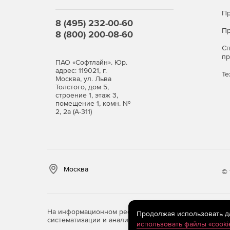
Пр
8 (495) 232-00-60
Пр
8 (800) 200-08-60
С
п
ПАО «Софтлайн». Юр.
адрес: 119021, г.
Те
Москва, ул. Льва
Толстого, дом 5,
строение 1, этаж 3,
помещение 1, комн. №
2, 2а (А-311)
Москва
© 
На информационном ресурсе store.softline.ru примен
Продолжая использовать дан
систематизации и анализа сведений, относящихся к 
использовать файлы «cooki