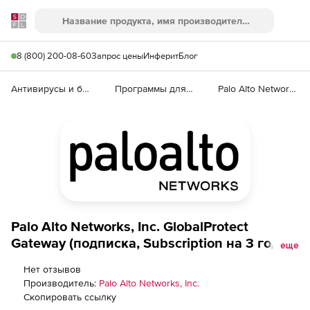
Softline
Поиск
Ме
8 (800) 200-08-60
Запрос цены
Инферит
Блог
Антивирусы и безопасность
Программы для защиты информации
Palo Alto Networks GlobalProtect Gateway
Palo Alto Networks, Inc. GlobalProtect
Gateway (подписка, Subscription на 3 года),
еще
prepaid for device in an HA pair, PA-5060
Нет отзывов
Производитель:
Palo Alto Networks, Inc.
Скопировать ссылку