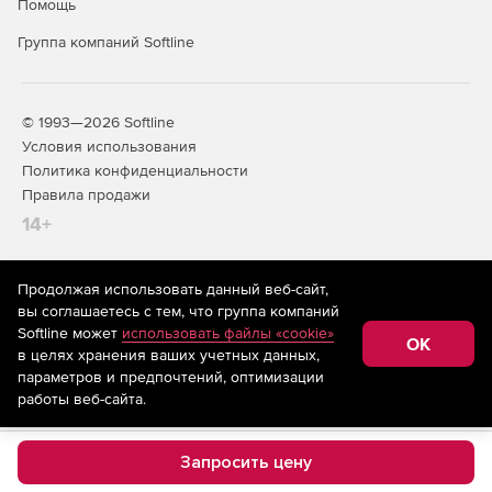
Помощь
Группа компаний Softline
© 1993—2026 Softline
Условия использования
Политика конфиденциальности
Правила продажи
14+
Продолжая использовать данный веб-сайт,
На информационном ресурсе store.softline.ru применяются
вы соглашаетесь с тем, что группа компаний
рекомендательные технологии
(информационные технологии
Softline может
использовать файлы «cookie»
предоставления информации на основе сбора,
OK
в целях хранения ваших учетных данных,
систематизации и анализа сведений, относящихся к
предпочтениям пользователей сети «Интернет»,
параметров и предпочтений, оптимизации
находящихся на территории Российской Федерации)
работы веб-сайта.
Запросить цену