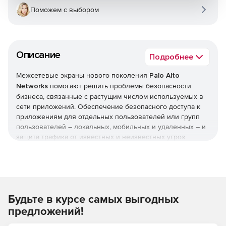
Поможем с выбором
Описание
Подробнее
Межсетевые экраны нового поколения
Palo Alto
Networks
помогают решить проблемы безопасности
бизнеса, связанные с растущим числом используемых в
сети приложений. Обеспечение безопасного доступа к
приложениям для отдельных пользователей или групп
пользователей – локальных, мобильных и удаленных – и
защита трафика от известных и неизвестных угроз
позволяет усилить безопасность и одновременно
поддержать рост бизнеса.
Классификация всех приложений, на всех портах, в
любое время.
Будьте в курсе самых выгодных
Технология App-ID делает возможной точную
предложений!
идентификацию приложений в сети, независимо от порта,