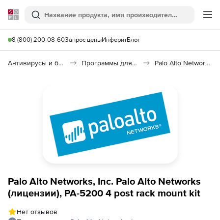
Softline
Поиск
Ме
8 (800) 200-08-60
Запрос цены
Инферит
Блог
Антивирусы и безопасность
Программы для защиты информации
Palo Alto Networks
Palo Alto Networks, Inc. Palo Alto Networks
(лицензии), PA-5200 4 post rack mount kit
Нет отзывов