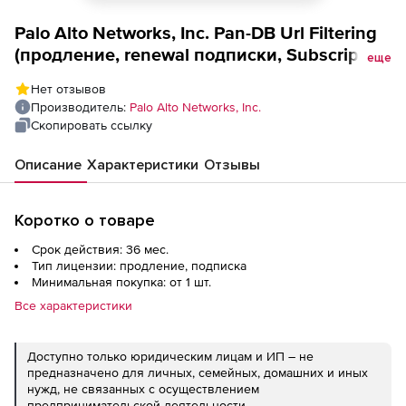
Palo Alto Networks, Inc. Pan-DB Url Filtering
(продление, renewal подписки, Subscription
еще
на 3 года), PA-5250
Нет отзывов
Производитель:
Palo Alto Networks, Inc.
Скопировать ссылку
Описание
Характеристики
Отзывы
Коротко о товаре
Срок действия: 36 мес.
Тип лицензии: продление, подписка
Минимальная покупка: от 1 шт.
Все характеристики
Доступно только юридическим лицам и ИП – не
предназначено для личных, семейных, домашних и иных
нужд, не связанных с осуществлением
предпринимательской деятельности