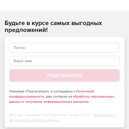
URL-адреса от пользователей» PAN-DB получает
вредоносную информацию об URL-адресе и IP-адресе от
WildFire.
Будьте в курсе самых выгодных
Вредоносные URL-адреса генерируются, когда WildFire
предложений!
идентифицирует неизвестные вредоносные программы,
эксплойты нулевого дня и расширенные постоянные
угрозы (APT) и выполняет их в среде виртуальной
песочницы. Постоянные обновления вредоносных URL-
адресов в PAN-DB позволяют блокировать загрузку
вредоносных программ и отключать команды
вредоносных программ и управлять связью. Используя
базу данных вредоносных URL-адресов, можно
ПОДПИСАТЬСЯ
блокировать различные виды вредоносного веб-доступа
без ущерба для производительности сети.
Нажимая «Подписаться», я соглашаюсь с
Политикой
конфиденциальности
, даю согласие на
обработку персональных
данных
и
получение информационных рассылок
.
Этот сайт защищен SmartCaptcha от Yandex Cloud -
Уведомление
об условиях обработки данных