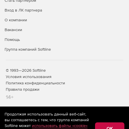
Стать партнером
Вход в ЛК партнера
О компании
Вакансии
Помощь
Группа компаний Softline
© 1993—2026 Softline
Условия использования
Политика конфиденциальности
Правила продажи
14+
Продолжая использовать данный веб-сайт,
На информационном ресурсе store.softline.ru применяются
вы соглашаетесь с тем, что группа компаний
рекомендательные технологии
(информационные технологии
Softline может
использовать файлы «cookie»
предоставления информации на основе сбора,
OK