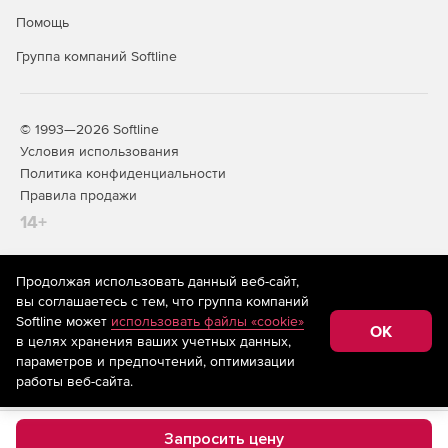
Помощь
Группа компаний Softline
© 1993—2026 Softline
Условия использования
Политика конфиденциальности
Правила продажи
14+
Продолжая использовать данный веб-сайт,
На информационном ресурсе store.softline.ru применяются
вы соглашаетесь с тем, что группа компаний
рекомендательные технологии
(информационные технологии
Softline может
использовать файлы «cookie»
предоставления информации на основе сбора,
OK
в целях хранения ваших учетных данных,
систематизации и анализа сведений, относящихся к
предпочтениям пользователей сети «Интернет»,
параметров и предпочтений, оптимизации
находящихся на территории Российской Федерации)
работы веб-сайта.
Запросить цену