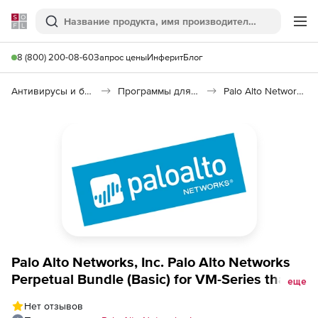
Softline
Поиск
Ме
8 (800) 200-08-60
Запрос цены
Инферит
Блог
Антивирусы и безопасность
Программы для защиты информации
Palo Alto Networks
Palo Alto Networks, Inc. Palo Alto Networks
Perpetual Bundle (Basic) for VM-Series that
еще
includes VM-300 and Premium Support, на 5
Нет отзывов
лет