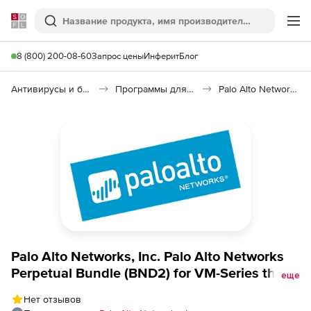
Softline
Поиск
Ме
8 (800) 200-08-60
Запрос цены
Инферит
Блог
Антивирусы и безопасность
Программы для защиты информации
Palo Alto Networks
Palo Alto Networks, Inc. Palo Alto Networks
Perpetual Bundle (BND2) for VM-Series that
еще
includes VM-700, Threat Prevention, DNS
Нет отзывов
Security, Pandb Url filtering, GlobalProtect