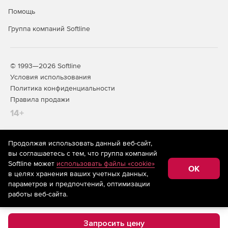
Помощь
Группа компаний Softline
© 1993—2026 Softline
Условия использования
Политика конфиденциальности
Правила продажи
14+
Продолжая использовать данный веб-сайт,
На информационном ресурсе store.softline.ru применяются
вы соглашаетесь с тем, что группа компаний
рекомендательные технологии
(информационные технологии
Softline может
использовать файлы «cookie»
предоставления информации на основе сбора,
OK
в целях хранения ваших учетных данных,
систематизации и анализа сведений, относящихся к
предпочтениям пользователей сети «Интернет»,
параметров и предпочтений, оптимизации
находящихся на территории Российской Федерации)
работы веб-сайта.
Запросить цену