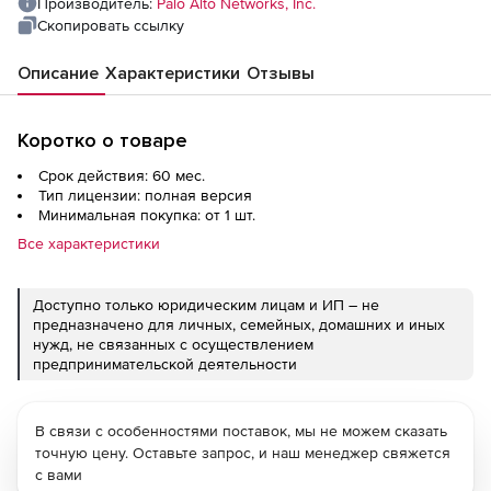
Производитель:
Palo Alto Networks, Inc.
and WildFire subscriptions, and Premium
Скопировать ссылку
Support, на 5 лет
Описание
Характеристики
Отзывы
Коротко о товаре
Срок действия: 60 мес.
Тип лицензии: полная версия
Минимальная покупка: от 1 шт.
Все характеристики
Доступно только юридическим лицам и ИП – не
предназначено для личных, семейных, домашних и иных
нужд, не связанных с осуществлением
предпринимательской деятельности
В связи с особенностями поставок, мы не можем сказать
точную цену. Оставьте запрос, и наш менеджер свяжется
с вами