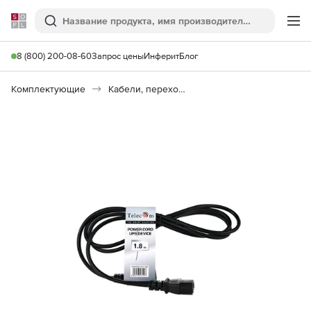
Softline
Поиск
Ме
8 (800) 200-08-60
Запрос цены
Инферит
Блог
Комплектующие
Кабели, переходники, разъемы