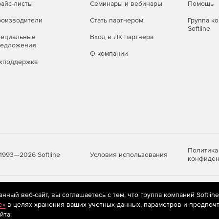
 эффективно управлять временем жизни точек
айс-листы
Семинары и вебинары
Помощь
тупного пространства в архивных хранилищах.
оизводители
Стать партнером
Группа к
Softline
пециальные
Вход в ЛК партнера
редложения
О компании
хподдержка
Политика
Условия использования
1993—2026 Softline
конфиден
яются
рекомендательные технологии
(информационные технологии п
ный веб-сайт, вы соглашаетесь с тем, что группа компаний Softlin
предпочтениям пользователей сети «Интернет», находящихся на те
e»
в целях хранения ваших учетных данных, параметров и предпочт
йта.