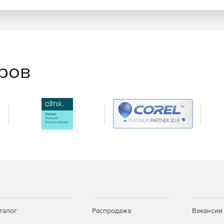
жет быстро найти и запустить процедуру
ервного образа, так и целых машин.
ых ящиков MS Exchange гарантирует полную
еров
ный способ обработки данных на уровне файлов и
 масштабируемостью и высокой эффективностью,
х хранилищ, поддерживает линейный и
лирование для обеспечения максимальной защиты
меньше оригинальных объектов (до 400%) благодаря
 уникальному контейнеру pVHD.
 смарт-режиме, когда механизм VMware CBT
компании Paragon Software позволяет получать на
хивы.
талог
Распродажа
Вакансии