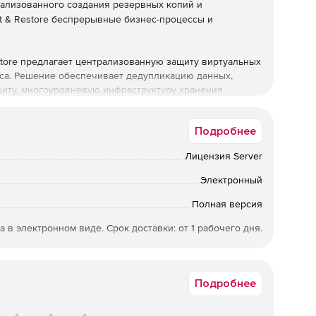
ализованного создания резервных копий и
ct & Restore беспрерывные бизнес-процессы и
store предлагает централизованную защиту виртуальных
еса. Решение обеспечивает дедупликацию данных,
иту, многоуровневую инфраструктуру хранения,
нсировку перегрузки. Paragon Protect & Restore
ым понятным интерфейсом для управления объектами
Подробнее
ных и физических машин. Кроме того, продукт
ange на уровне приложения.
Лицензия Server
Электронный
емы на ее копию обеспечивает непрерывность бизнес-
Полная версия
ко секунд).
а в электронном виде. Срок доставки: от 1 рабочего дня.
ческой машины непосредственно из резервного образа
минимума время возвращения поврежденной системы в
Подробнее
оригинальном, так и на любом доступном датасторе