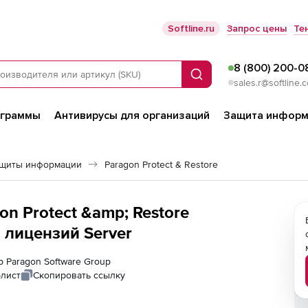
Softline.ru
Запрос цены
Те
8 (800) 200-0
Поиск
sales.r@softline.
ограммы
Антивирусы для организаций
Защита информ
ащиты информации
Paragon Protect & Restore
on Protect &amp; Restore
о лицензий Server
р Paragon Software Group
-лист
Скопировать ссылку