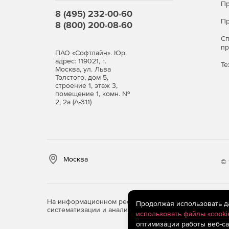
Гибкий механизм хранения данных помогает
Пр
8 (495) 232-00-60
восстановления и контролировать объем дос
Пр
8 (800) 200-08-60
С
п
ПАО «Софтлайн». Юр.
адрес: 119021, г.
Те
Москва, ул. Льва
Толстого, дом 5,
строение 1, этаж 3,
помещение 1, комн. №
2, 2а (А-311)
Москва
© 
На информационном ресурсе store.softline.ru примен
Продолжая использовать дан
систематизации и анализа сведений, относящихся к 
использовать файлы «cooki
оптимизации работы веб-са