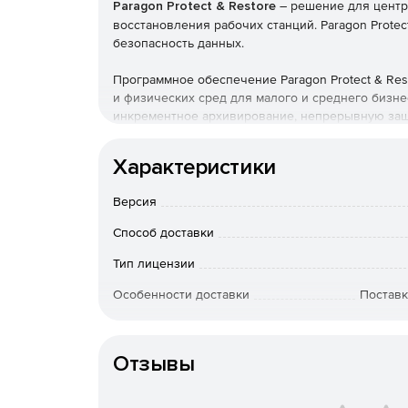
Paragon Protect & Restore
– решение для центр
восстановления рабочих станций. Paragon Prote
безопасность данных.
Программное обеспечение Paragon Protect & Re
и физических сред для малого и среднего бизн
инкрементное архивирование, непрерывную защ
регулирование трафика и интеллектуальную бала
использует централизованную консоль с прост
Характеристики
инфраструктуры и эффективной защиты виртуаль
осуществляет защиту почтовых баз данных Exch
Версия
Непрерывность бизнес-процессов:
Способ доставки
Быстрое переключение с поврежденной сист
Тип лицензии
процессов (операция занимает всего несколь
Особенности доставки
Поставк
Возможность запуска виртуальной или физи
в среде инфраструктуры VMware сводит до 
рабочее состояние (Return to Operation).
Отзывы
Восстановление виртуальной машины как на 