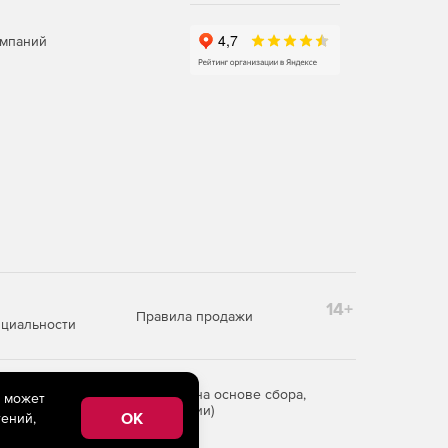
омпаний
14+
Правила продажи
циальности
редоставления информации на основе сбора,
e может
рритории Российской Федерации)
OK
ений,