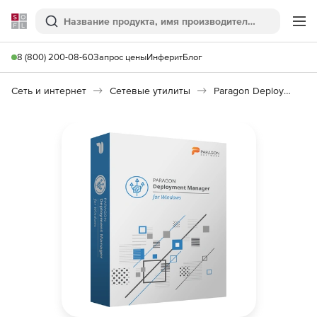
Softline
Поиск
Ме
8 (800) 200-08-60
Запрос цены
Инферит
Блог
Сеть и интернет
Сетевые утилиты
Paragon Deployment Manager