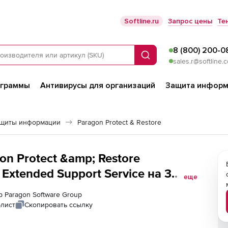
Softline.ru
Запрос цены
Те
8 (800) 200-0
Поиск
sales.r@softline.
ограммы
Антивирусы для организаций
Защита информ
ащиты информации
Paragon Protect & Restore
on Protect &amp; Restore
Extended Support Service на 3
еще
р Paragon Software Group
-лист
Скопировать ссылку