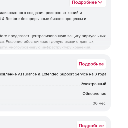
Подробнее
ализованного создания резервных копий и
ct & Restore беспрерывные бизнес-процессы и
store предлагает централизованную защиту виртуальных
еса. Решение обеспечивает дедупликацию данных,
иту, многоуровневую инфраструктуру хранения,
нсировку перегрузки. Paragon Protect & Restore
ым понятным интерфейсом для управления объектами
Подробнее
ных и физических машин. Кроме того, продукт
ange на уровне приложения.
овление Assurance & Extended Support Service на 3 года
Электронный
емы на ее копию обеспечивает непрерывность бизнес-
Обновление
ко секунд).
36 мес.
ческой машины непосредственно из резервного образа
Коммерческая
минимума время возвращения поврежденной системы в
Подробнее