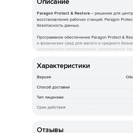
Описание
Paragon Protect & Restore
– решение для центр
восстановления рабочих станций. Paragon Prote
безопасность данных.
Программное обеспечение Paragon Protect & Re
и физических сред для малого и среднего бизн
инкрементное архивирование, непрерывную защ
регулирование трафика и интеллектуальную бала
использует централизованную консоль с прост
Характеристики
инфраструктуры и эффективной защиты виртуаль
осуществляет защиту почтовых баз данных Exch
Версия
Обн
Непрерывность бизнес-процессов:
Способ доставки
Быстрое переключение с поврежденной сист
Тип лицензии
процессов (операция занимает всего несколь
Срок действия
Возможность запуска виртуальной или физи
Тип организации
в среде инфраструктуры VMware сводит до 
рабочее состояние (Return to Operation).
Отзывы