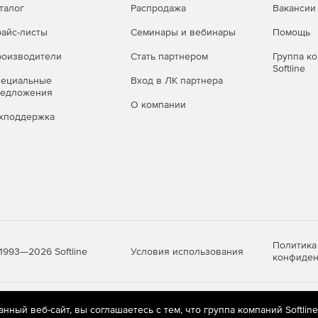
хивы.
талог
Распродажа
Вакансии
 эффективно управлять временем жизни точек
айс-листы
Семинары и вебинары
Помощь
тупного пространства в архивных хранилищах.
оизводители
Стать партнером
Группа к
Softline
пециальные
Вход в ЛК партнера
редложения
О компании
хподдержка
Политика
Условия использования
1993—2026 Softline
конфиден
яются
рекомендательные технологии
(информационные технологии п
ный веб-сайт, вы соглашаетесь с тем, что группа компаний Softlin