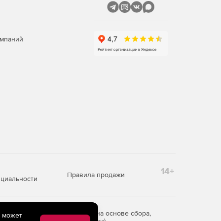
омпаний
14+
Правила продажи
циальности
редоставления информации на основе сбора,
e может