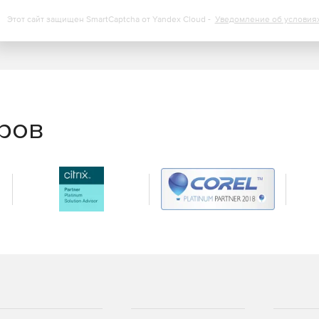
е серверы.
Этот сайт защищен SmartCaptcha от Yandex Cloud -
Уведомление об условия
жет быстро найти и запустить процедуру
ервного образа, так и целых машин.
ых ящиков MS Exchange гарантирует полную
еров
ный способ обработки данных на уровне файлов и
 масштабируемостью и высокой эффективностью,
х хранилищ, поддерживает линейный и
лирование для обеспечения максимальной защиты
меньше оригинальных объектов (до 400%) благодаря
 уникальному контейнеру pVHD.
 смарт-режиме, когда механизм VMware CBT
компании Paragon Software позволяет получать на