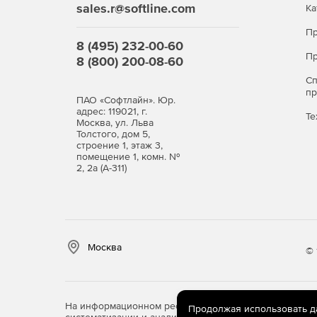
выходе значительно меньшие по размеру ар
sales.r@softline.com
Ка
Гибкий механизм хранения данных помогает
Пр
8 (495) 232-00-60
восстановления и контролировать объем дос
Пр
8 (800) 200-08-60
С
п
ПАО «Софтлайн». Юр.
адрес: 119021, г.
Те
Москва, ул. Льва
Толстого, дом 5,
строение 1, этаж 3,
помещение 1, комн. №
2, 2а (А-311)
Москва
© 
На информационном ресурсе store.softline.ru примен
Продолжая использовать дан