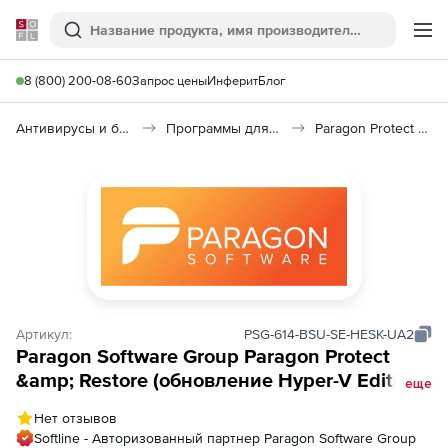
Softline
Поиск
Ме
8 (800) 200-08-60
Запрос цены
Инферит
Блог
Антивирусы и безопасность
Программы для защиты информации
Paragon Protect & Restore
Артикул:
PSG-614-BSU-SE-HESK-UA2
Paragon Software Group Paragon Protect
&amp; Restore (обновление Hyper-V Edition
еще
Starter Kit), на 2 года
Нет отзывов
Softline - Авторизованный партнер Paragon Software Group