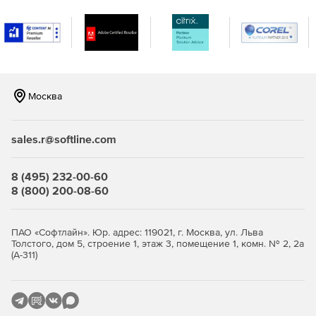
расширяет возможности плана аварийного
восстановления (Disaster Recovery Plan).
Многофункциональный аварийный носитель поможет
восстановить физическую систему на базе ОС
Windows на другую аппаратную платформу, т.е.
Москва
полностью решает проблему зависимости от
текущего оборудования.
sales.r@softline.com
Защита данных и их целостность:
Тестовый запуск реплики виртуальной машины в
8 (495) 232-00-60
изолированной сети позволяет безопасно
8 (800) 200-08-60
симулировать процедуру аварийного восстановления.
Шифрование архивных данных при помощи 256-
ПАО «Софтлайн». Юр. адрес: 119021, г. Москва, ул. Льва
битного алгоритма AES (Advanced Encryption Standard)
Толстого, дом 5, строение 1, этаж 3, помещение 1, комн. № 2, 2а
(А-311)
гарантирует безопасноcть конфиденциальной
информации.
Непрерывная фоновая проверка дедуплицированных
блоков обеспечивает отличную защиту от возможной