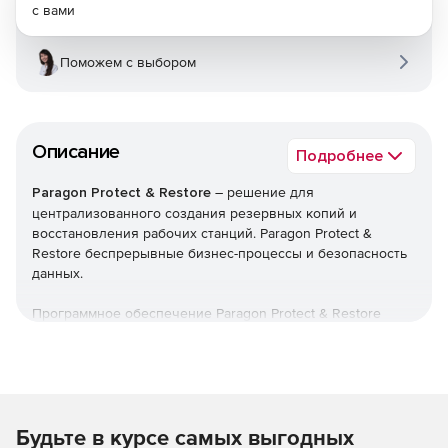
с вами
Поможем с выбором
Описание
Подробнее
Paragon Protect & Restore
– решение для
централизованного создания резервных копий и
восстановления рабочих станций. Paragon Protect &
Restore беспрерывные бизнес-процессы и безопасность
данных.
Программное обеспечение Paragon Protect & Restore
предлагает централизованную защиту виртуальных и
физических сред для малого и среднего бизнеса.
Решение обеспечивает дедупликацию данных,
инкрементное архивирование, непрерывную защиту,
многоуровневую инфраструктуру хранения,
Будьте в курсе самых выгодных
регулирование трафика и интеллектуальную