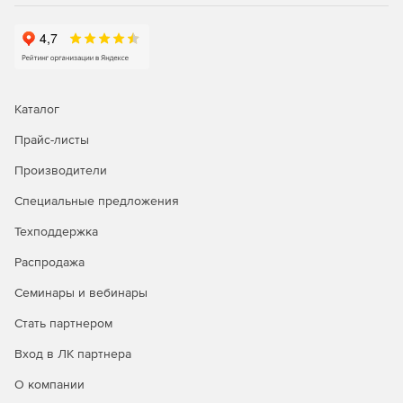
потери данных резервных образов.
Автоматический перенос архивных данных из
высокопроизводительных хранилищ первого порядка
в емкие хранилища второго порядка решает
проблему двойной защиты целевых систем с
Каталог
минимальной нагрузкой на производственнуе
серверы.
Прайс-листы
Производители
Удобный проводник архивных хранилищ поможет
быстро найти и запустить процедуру восстановления
Специальные предложения
как отдельных файлов из резервного образа, так и
целых машин.
Техподдержка
Распродажа
Специальный режим восстановления почтовых
ящиков MS Exchange гарантирует полную
Семинары и вебинары
безопасность для уже существующих писем.
Стать партнером
Максимальное КПД архивных хранилищ:
Вход в ЛК партнера
Уникальный механизм дедупликации: гибридный
О компании
способ обработки данных на уровне файлов и блоков