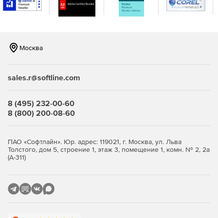
Многофункциональный аварийный носитель поможет
восстановить физическую систему на базе ОС
Windows на другую аппаратную платформу, т.е.
Москва
полностью решает проблему зависимости от
текущего оборудования.
sales.r@softline.com
Защита данных и их целостность:
Тестовый запуск реплики виртуальной машины в
8 (495) 232-00-60
изолированной сети позволяет безопасно
8 (800) 200-08-60
симулировать процедуру аварийного восстановления.
Шифрование архивных данных при помощи 256-
ПАО «Софтлайн». Юр. адрес: 119021, г. Москва, ул. Льва
битного алгоритма AES (Advanced Encryption Standard)
Толстого, дом 5, строение 1, этаж 3, помещение 1, комн. № 2, 2а
(А-311)
гарантирует безопасноcть конфиденциальной
информации.
Непрерывная фоновая проверка дедуплицированных
блоков обеспечивает отличную защиту от возможной
потери данных резервных образов.