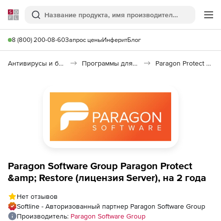
Softline
Поиск
Ме
8 (800) 200-08-60
Запрос цены
Инферит
Блог
Антивирусы и безопасность
Программы для защиты информации
Paragon Protect & Restore
Paragon Software Group Paragon Protect
&amp; Restore (лицензия Server), на 2 года
Нет отзывов
Softline - Авторизованный партнер Paragon Software Group
Производитель:
Paragon Software Group