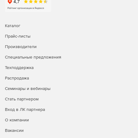
Автоматический перенос архивных данных из
высокопроизводительных хранилищ первого порядка
в емкие хранилища второго порядка решает
проблему двойной защиты целевых систем с
Каталог
минимальной нагрузкой на производственнуе
серверы.
Прайс-листы
Производители
Удобный проводник архивных хранилищ поможет
быстро найти и запустить процедуру восстановления
Специальные предложения
как отдельных файлов из резервного образа, так и
целых машин.
Техподдержка
Распродажа
Специальный режим восстановления почтовых
ящиков MS Exchange гарантирует полную
Семинары и вебинары
безопасность для уже существующих писем.
Стать партнером
Максимальное КПД архивных хранилищ:
Вход в ЛК партнера
Уникальный механизм дедупликации: гибридный
О компании
способ обработки данных на уровне файлов и блоков
обеспечивает баланс между хорошей
Вакансии
масштабируемостью и высокой эффективностью,