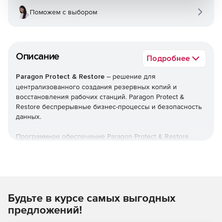
Поможем с выбором
Описание
Подробнее
Paragon Protect & Restore
– решение для
централизованного создания резервных копий и
восстановления рабочих станций. Paragon Protect &
Restore беспрерывные бизнес-процессы и безопасность
данных.
Программное обеспечение Paragon Protect & Restore
предлагает централизованную защиту виртуальных и
физических сред для малого и среднего бизнеса.
Решение обеспечивает дедупликацию данных,
инкрементное архивирование, непрерывную защиту,
многоуровневую инфраструктуру хранения,
Будьте в курсе самых выгодных
регулирование трафика и интеллектуальную
балансировку перегрузки. Paragon Protect & Restore
предложений!
использует централизованную консоль с простым