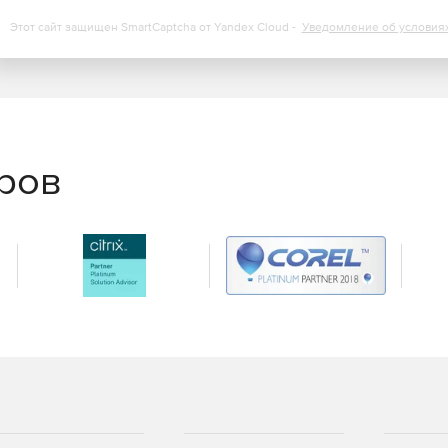
е серверы.
Этот сайт защищен SmartCaptcha от Yandex Cloud -
Уведомление об условия
жет быстро найти и запустить процедуру
ервного образа, так и целых машин.
ых ящиков MS Exchange гарантирует полную
еров
ный способ обработки данных на уровне файлов и
 масштабируемостью и высокой эффективностью,
х хранилищ, поддерживает линейный и
лирование для обеспечения максимальной защиты
меньше оригинальных объектов (до 400%) благодаря
 уникальному контейнеру pVHD.
 смарт-режиме, когда механизм VMware CBT
компании Paragon Software позволяет получать на