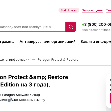
Softline.ru
Запрос цены
Те
8 (800) 200-0
Поиск
sales.r@softline.
ограммы
Антивирусы для организаций
Защита информ
ащиты информации
Paragon Protect & Restore
on Protect &amp; Restore
dition на 3 года),
р Paragon Software Group
-лист
Скопировать ссылку