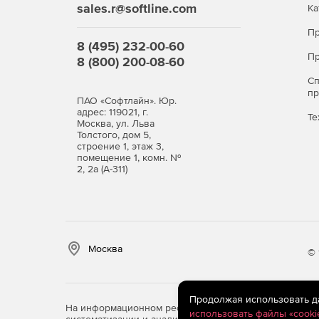
выходе значительно меньшие по размеру ар
sales.r@softline.com
Ка
Гибкий механизм хранения данных помогает
Пр
8 (495) 232-00-60
восстановления и контролировать объем дос
Пр
8 (800) 200-08-60
С
п
ПАО «Софтлайн». Юр.
адрес: 119021, г.
Те
Москва, ул. Льва
Толстого, дом 5,
строение 1, этаж 3,
помещение 1, комн. №
2, 2а (А-311)
Москва
© 
Продолжая использовать дан
На информационном ресурсе store.softline.ru примен
использовать файлы «cooki