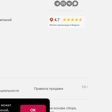
омпаний
14+
Правила продажи
циальности
e может
редоставления информации на основе сбора,
OK
ений,