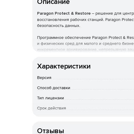
Описание
Paragon Protect & Restore
– решение для центр
восстановления рабочих станций. Paragon Prote
безопасность данных.
Программное обеспечение Paragon Protect & Re
и физических сред для малого и среднего бизн
инкрементное архивирование, непрерывную защ
регулирование трафика и интеллектуальную бала
использует централизованную консоль с прост
Характеристики
инфраструктуры и эффективной защиты виртуаль
осуществляет защиту почтовых баз данных Exch
Версия
Непрерывность бизнес-процессов:
Способ доставки
Быстрое переключение с поврежденной сист
Тип лицензии
процессов (операция занимает всего несколь
Срок действия
Возможность запуска виртуальной или физи
Тип организации
в среде инфраструктуры VMware сводит до 
рабочее состояние (Return to Operation).
Отзывы