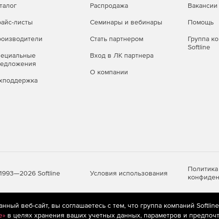
хивы.
талог
Распродажа
Вакансии
 эффективно управлять временем жизни точек
айс-листы
Семинары и вебинары
Помощь
тупного пространства в архивных хранилищах.
оизводители
Стать партнером
Группа к
Softline
пециальные
Вход в ЛК партнера
редложения
О компании
хподдержка
Политика
Условия использования
1993—2026 Softline
конфиден
ный веб-сайт, вы соглашаетесь с тем, что группа компаний Softlin
яются
рекомендательные технологии
(информационные технологии п
e»
в целях хранения ваших учетных данных, параметров и предпочт