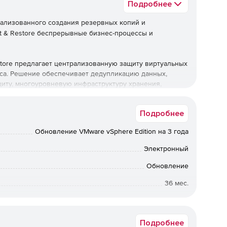
Подробнее
ализованного создания резервных копий и
ct & Restore беспрерывные бизнес-процессы и
store предлагает централизованную защиту виртуальных
еса. Решение обеспечивает дедупликацию данных,
иту, многоуровневую инфраструктуру хранения,
нсировку перегрузки. Paragon Protect & Restore
ым понятным интерфейсом для управления объектами
Подробнее
ных и физических машин. Кроме того, продукт
ange на уровне приложения.
Обновление VMware vSphere Edition на 3 года
Электронный
емы на ее копию обеспечивает непрерывность бизнес-
Обновление
ко секунд).
36 мес.
ческой машины непосредственно из резервного образа
Коммерческая
минимума время возвращения поврежденной системы в
Подробнее