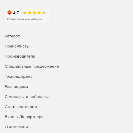
потери данных резервных образов.
Автоматический перенос архивных данных из
высокопроизводительных хранилищ первого порядка
в емкие хранилища второго порядка решает
проблему двойной защиты целевых систем с
Каталог
минимальной нагрузкой на производственнуе
серверы.
Прайс-листы
Производители
Удобный проводник архивных хранилищ поможет
быстро найти и запустить процедуру восстановления
Специальные предложения
как отдельных файлов из резервного образа, так и
целых машин.
Техподдержка
Распродажа
Специальный режим восстановления почтовых
ящиков MS Exchange гарантирует полную
Семинары и вебинары
безопасность для уже существующих писем.
Стать партнером
Максимальное КПД архивных хранилищ:
Вход в ЛК партнера
Уникальный механизм дедупликации: гибридный
О компании
способ обработки данных на уровне файлов и блоков