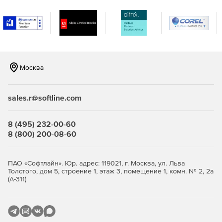
расширяет возможности плана аварийного
восстановления (Disaster Recovery Plan).
Многофункциональный аварийный носитель поможет
восстановить физическую систему на базе ОС
Windows на другую аппаратную платформу, т.е.
Москва
полностью решает проблему зависимости от
текущего оборудования.
sales.r@softline.com
Защита данных и их целостность:
Тестовый запуск реплики виртуальной машины в
8 (495) 232-00-60
изолированной сети позволяет безопасно
8 (800) 200-08-60
симулировать процедуру аварийного восстановления.
Шифрование архивных данных при помощи 256-
ПАО «Софтлайн». Юр. адрес: 119021, г. Москва, ул. Льва
битного алгоритма AES (Advanced Encryption Standard)
Толстого, дом 5, строение 1, этаж 3, помещение 1, комн. № 2, 2а
(А-311)
гарантирует безопасноcть конфиденциальной
информации.
Непрерывная фоновая проверка дедуплицированных
блоков обеспечивает отличную защиту от возможной