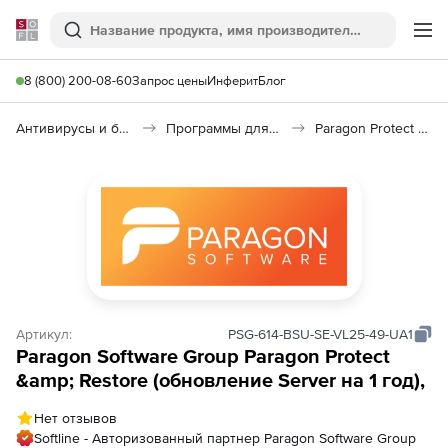
Softline
Поиск
Ме
8 (800) 200-08-60
Запрос цены
Инферит
Блог
Антивирусы и безопасность
Программы для защиты информации
Paragon Protect & Restore
Артикул:
PSG-614-BSU-SE-VL25-49-UA1
Paragon Software Group Paragon Protect
&amp; Restore (обновление Server на 1 год),
Нет отзывов
Softline - Авторизованный партнер Paragon Software Group