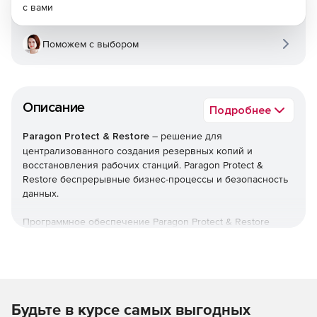
с вами
Поможем с выбором
Описание
Подробнее
Paragon Protect & Restore
– решение для
централизованного создания резервных копий и
восстановления рабочих станций. Paragon Protect &
Restore беспрерывные бизнес-процессы и безопасность
данных.
Программное обеспечение Paragon Protect & Restore
предлагает централизованную защиту виртуальных и
физических сред для малого и среднего бизнеса.
Решение обеспечивает дедупликацию данных,
инкрементное архивирование, непрерывную защиту,
многоуровневую инфраструктуру хранения,
Будьте в курсе самых выгодных
регулирование трафика и интеллектуальную