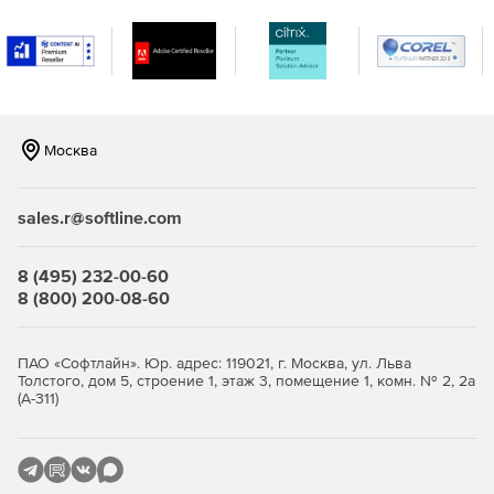
расширяет возможности плана аварийного
восстановления (Disaster Recovery Plan).
Многофункциональный аварийный носитель поможет
восстановить физическую систему на базе ОС
Windows на другую аппаратную платформу, т.е.
Москва
полностью решает проблему зависимости от
текущего оборудования.
sales.r@softline.com
Защита данных и их целостность:
Тестовый запуск реплики виртуальной машины в
8 (495) 232-00-60
изолированной сети позволяет безопасно
8 (800) 200-08-60
симулировать процедуру аварийного восстановления.
Шифрование архивных данных при помощи 256-
ПАО «Софтлайн». Юр. адрес: 119021, г. Москва, ул. Льва
битного алгоритма AES (Advanced Encryption Standard)
Толстого, дом 5, строение 1, этаж 3, помещение 1, комн. № 2, 2а
(А-311)
гарантирует безопасноcть конфиденциальной
информации.
Непрерывная фоновая проверка дедуплицированных
блоков обеспечивает отличную защиту от возможной