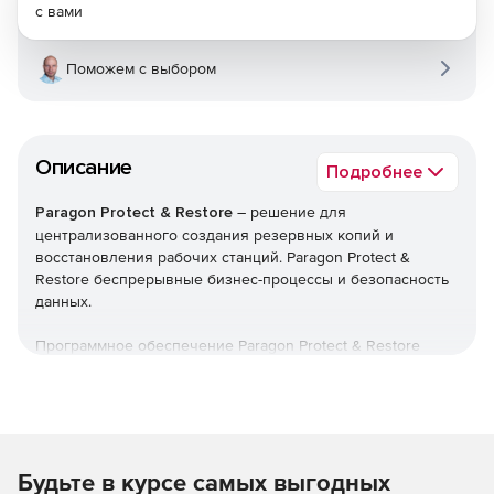
с вами
Поможем с выбором
Описание
Подробнее
Paragon Protect & Restore
– решение для
централизованного создания резервных копий и
восстановления рабочих станций. Paragon Protect &
Restore беспрерывные бизнес-процессы и безопасность
данных.
Программное обеспечение Paragon Protect & Restore
предлагает централизованную защиту виртуальных и
физических сред для малого и среднего бизнеса.
Решение обеспечивает дедупликацию данных,
инкрементное архивирование, непрерывную защиту,
многоуровневую инфраструктуру хранения,
Будьте в курсе самых выгодных
регулирование трафика и интеллектуальную