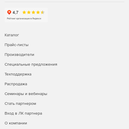
потери данных резервных образов.
Автоматический перенос архивных данных из
высокопроизводительных хранилищ первого порядка
в емкие хранилища второго порядка решает
проблему двойной защиты целевых систем с
Каталог
минимальной нагрузкой на производственнуе
серверы.
Прайс-листы
Производители
Удобный проводник архивных хранилищ поможет
быстро найти и запустить процедуру восстановления
Специальные предложения
как отдельных файлов из резервного образа, так и
целых машин.
Техподдержка
Распродажа
Специальный режим восстановления почтовых
ящиков MS Exchange гарантирует полную
Семинары и вебинары
безопасность для уже существующих писем.
Стать партнером
Максимальное КПД архивных хранилищ:
Вход в ЛК партнера
Уникальный механизм дедупликации: гибридный
О компании
способ обработки данных на уровне файлов и блоков