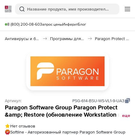
Softline
Поиск
Ме
8 (800) 200-08-60
Запрос цены
Инферит
Блог
Антивирусы и безопасность
Программы для защиты информации
Paragon Protect & Restore
Артикул:
PSG-614-BSU-WS-VL1-9-UA3
Paragon Software Group Paragon Protect
&amp; Restore (обновление Workstation на 3
еще
года),
Нет отзывов
Softline - Авторизованный партнер Paragon Software Group